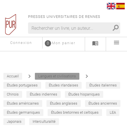
PRESSES UNIVERSITAIRES DE RENNES
search
menu
menu_book
Connexion
0
Mon panier
navigate_next
navigate_next
Accueil
Langues et civilisations
Études portugaises
Études irlandaises
Études italiennes
Chinois
Études indiennes
Études hispaniques
Études américaines
Études anglaises
Études anciennes
Études germaniques
Études bretonnes et celtiques
LEA
Japonais
Interculturalité