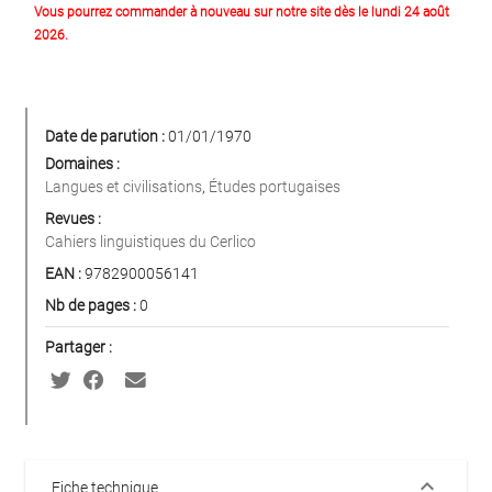
Vous pourrez commander à nouveau sur notre site dès le lundi 24 août
2026.
Date de parution :
01/01/1970
Domaines :
Langues et civilisations
,
Études portugaises
Revues :
Cahiers linguistiques du Cerlico
EAN :
9782900056141
Nb de pages :
0
Partager :
keyboard_arrow_down
Fiche technique