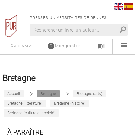
PRESSES UNIVERSITAIRES DE RENNES
search
menu
menu_book
Connexion
0
Mon panier
Bretagne
navigate_next
navigate_next
Accueil
Bretagne
Bretagne (arts)
Bretagne (littérature)
Bretagne (histoire)
Bretagne (culture et société)
À PARAÎTRE