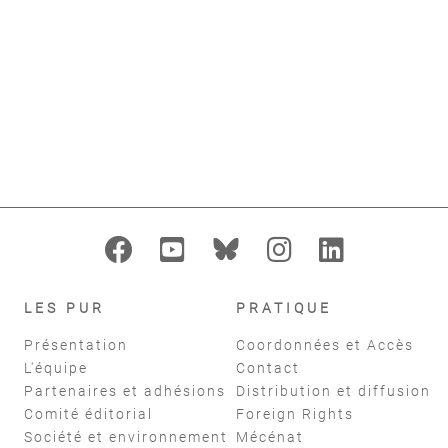
Comte
add_alert
AJOUTER À MES ALERTES
format_indent_increase
replay
Filtres
réinitialiser
LES PUR
PRATIQUE
Présentation
Coordonnées et Accès
L'équipe
Contact
Partenaires et adhésions
Distribution et diffusion
Comité éditorial
Foreign Rights
Société et environnement
Mécénat