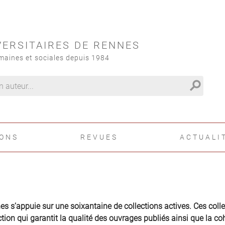
VERSITAIRES DE RENNES
maines et sociales depuis 1984
search
IONS
REVUES
ACTUALI
nes s’appuie sur une soixantaine de collections actives. Ces coll
on qui garantit la qualité des ouvrages publiés ainsi que la cohé