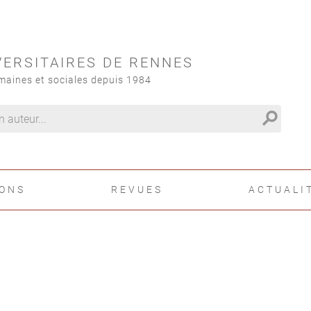
VERSITAIRES DE RENNES
maines et sociales depuis 1984
search
IONS
REVUES
ACTUALI