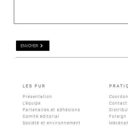
chevron_right
ENVOYER
LES PUR
PRATI
Présentation
Coordon
L'équipe
Contact
Partenaires et adhésions
Distribu
Comité éditorial
Foreign
Société et environnement
Mécéna