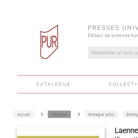
PRESSES UNI
Éditeur de sciences hu
CATALOGUE
COLLECT
navigate_next
navigate_next
Accueil
Bretagne
Bretagne (arts)
Bretagn
Laenne