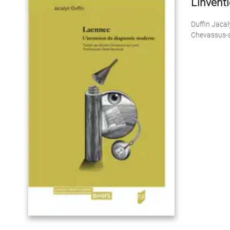
L’inven
Duffin Jacal
Chevassus-a