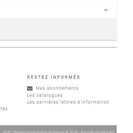
keyboard_arrow_down
RESTEZ INFORMÉS
Mes abonnements
Les catalogues
Les dernières lettres d'information
ntes
PUR - Presses universitaires de Rennes © 2026 - Site créé par
eNovAlp