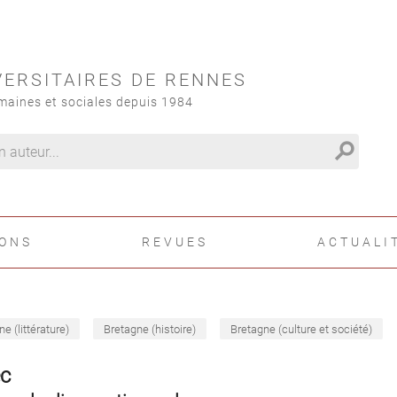
VERSITAIRES DE RENNES
maines et sociales depuis 1984
search
IONS
REVUES
ACTUALI
e (littérature)
Bretagne (histoire)
Bretagne (culture et société)
c