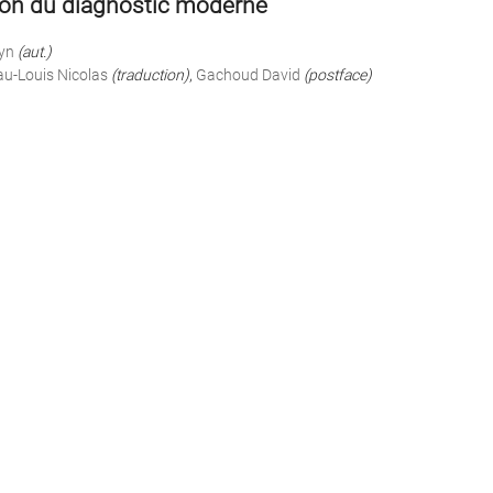
tion du diagnostic moderne
yn
(aut.)
u-Louis Nicolas
(traduction)
,
Gachoud David
(postface)