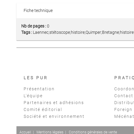
Fiche technique
Nb de pages :
0
Tags :
Laennec;stétoscope;histoire;Quimper;Bretagne;histoire
LES PUR
PRATI
Présentation
Coordon
L'équipe
Contact
Partenaires et adhésions
Distribu
Comité éditorial
Foreign
Société et environnement
Mécéna
Accueil
|
Mentions légales
|
Conditions générales de vente