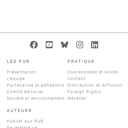
format_indent_increase
replay
Filtres
réinitialiser
LES PUR
PRATIQUE
Présentation
Coordonnées et Accès
L'équipe
Contact
Partenaires et adhésions
Distribution et diffusion
Comité éditorial
Foreign Rights
Société et environnement
Mécénat
AUTEURS
Publier aux PUR
Soumettre un