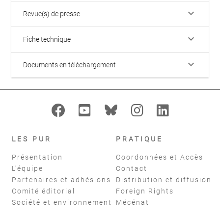
keyboard_arrow_down
Revue(s) de presse
keyboard_arrow_down
Fiche technique
keyboard_arrow_down
Documents en téléchargement
LES PUR
PRATIQUE
Présentation
Coordonnées et Accès
L'équipe
Contact
Partenaires et adhésions
Distribution et diffusion
Comité éditorial
Foreign Rights
Société et environnement
Mécénat