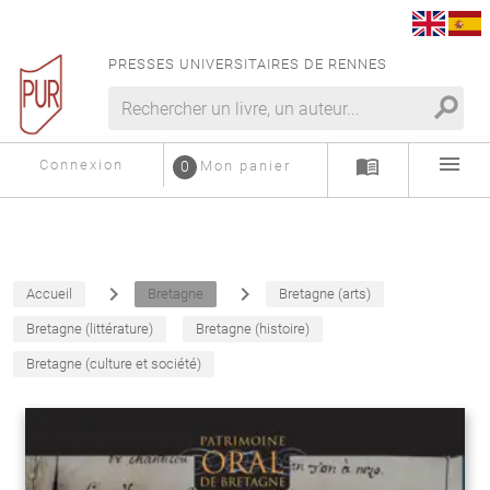
PRESSES UNIVERSITAIRES DE RENNES
search
menu
menu_book
Connexion
0
Mon panier
navigate_next
navigate_next
Accueil
Bretagne
Bretagne (arts)
Bretagne (littérature)
Bretagne (histoire)
Bretagne (culture et société)