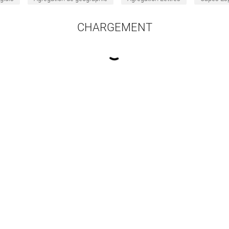
CHARGEMENT
16 résultats par pa
théorie des jeux au
Cartographier le commerce
Comment r
ce de l’aménagement
Pouzenc Michael
,
dans les af
Grandmontagne Colette
des territoires
vivre
rd Michel
,
Baudelle Guy
Le Poul