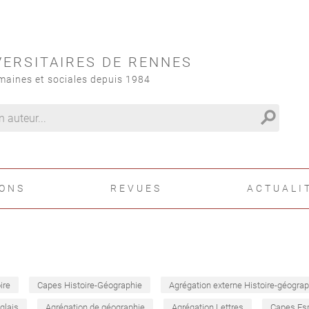
VERSITAIRES DE RENNES
maines et sociales depuis 1984
search
IONS
REVUES
ACTUALI
ire
Capes Histoire-Géographie
Agrégation externe Histoire-géograp
glais
Agrégation de géographie
Agrégation Lettres
Capes Es