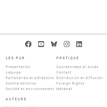
format_indent_increase
replay
Filtres
réinitialiser
LES PUR
PRATIQUE
Présentation
Coordonnées et Accès
L'équipe
Contact
Partenaires et adhésions
Distribution et diffusion
Comité éditorial
Foreign Rights
Société et environnement
Mécénat
AUTEURS