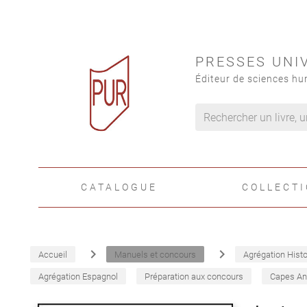
PRESSES UNI
Éditeur de sciences hu
CATALOGUE
COLLECT
navigate_next
navigate_next
Accueil
Manuels et concours
Agrégation Histo
Agrégation Espagnol
Préparation aux concours
Capes An