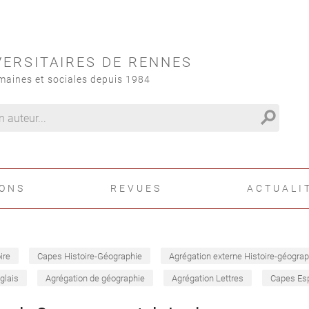
VERSITAIRES DE RENNES
maines et sociales depuis 1984
search
IONS
REVUES
ACTUALI
ire
Capes Histoire-Géographie
Agrégation externe Histoire-géograp
glais
Agrégation de géographie
Agrégation Lettres
Capes Es