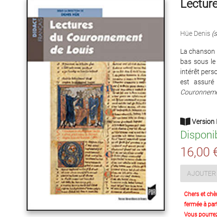
Lectur
Hüe Denis
(s
La chanson d
bas sous le
intérêt pers
est assuré
Couronnemen
Version 
Disponi
16,00 
AJOUTER 
Chers et chè
fermée à part
Vous pourre