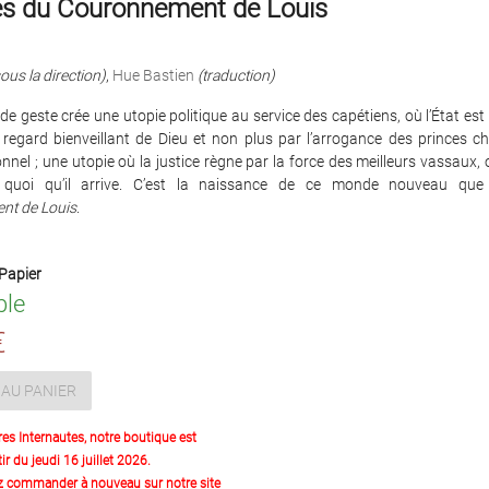
es du Couronnement de Louis
ous la direction)
,
Hue Bastien
(traduction)
e geste crée une utopie politique au service des capétiens, où l’État est 
 regard bienveillant de Dieu et non plus par l’arrogance des princes ch
onnel ; une utopie où la justice règne par la force des meilleurs vassaux, 
 quoi qu’il arrive. C’est la naissance de ce monde nouveau qu
t de Louis
.
Papier
ble
€
AU PANIER
res Internautes, notre boutique est
ir du jeudi 16 juillet 2026.
z commander à nouveau sur notre site