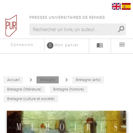
PRESSES UNIVERSITAIRES DE RENNES
search
menu
menu_book
Connexion
0
Mon panier
navigate_next
navigate_next
Accueil
Bretagne
Bretagne (arts)
Bretagne (littérature)
Bretagne (histoire)
Bretagne (culture et société)