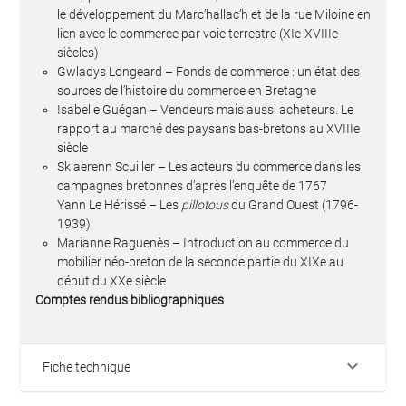
le développement du Marc’hallac’h et de la rue Miloine en
lien avec le commerce par voie terrestre (XIe-XVIIIe
siècles)
Gwladys Longeard – Fonds de commerce : un état des
sources de l’histoire du commerce en Bretagne
Isabelle Guégan – Vendeurs mais aussi acheteurs. Le
rapport au marché des paysans bas-bretons au XVIIIe
siècle
Sklaerenn Scuiller – Les acteurs du commerce dans les
campagnes bretonnes d’après l’enquête de 1767
Yann Le Hérissé – Les
pillotous
du Grand Ouest (1796-
1939)
Marianne Raguenès – Introduction au commerce du
mobilier néo-breton de la seconde partie du XIXe au
début du XXe siècle
Comptes rendus bibliographiques
keyboard_arrow_down
Fiche technique