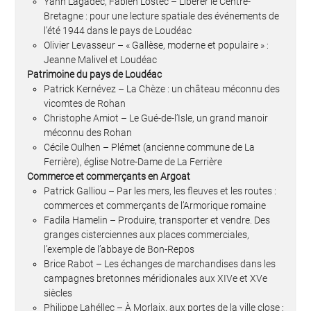
Yann Lagadec, Fabien Lostec – Libérer le Centre-
Bretagne : pour une lecture spatiale des événements de
l’été 1944 dans le pays de Loudéac
Olivier Levasseur – « Gallèse, moderne et populaire » :
Jeanne Malivel et Loudéac
Patrimoine du pays de Loudéac
Patrick Kernévez – La Chèze : un château méconnu des
vicomtes de Rohan
Christophe Amiot – Le Gué-de-l’Isle, un grand manoir
méconnu des Rohan
Cécile Oulhen – Plémet (ancienne commune de La
Ferrière), église Notre-Dame de La Ferrière
Commerce et commerçants en Argoat
Patrick Galliou – Par les mers, les fleuves et les routes :
commerces et commerçants de l’Armorique romaine
Fadila Hamelin – Produire, transporter et vendre. Des
granges cisterciennes aux places commerciales,
l’exemple de l’abbaye de Bon-Repos
Brice Rabot – Les échanges de marchandises dans les
campagnes bretonnes méridionales aux XIVe et XVe
siècles
Philippe Lahéllec – À Morlaix, aux portes de la ville close :