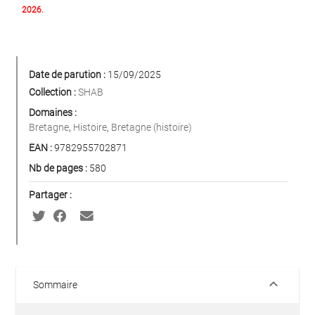
2026.
Date de parution :
15/09/2025
Collection :
SHAB
Domaines :
Bretagne
,
Histoire
,
Bretagne (histoire)
EAN :
9782955702871
Nb de pages :
580
Partager :
keyboard_arrow_down
Sommaire