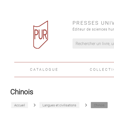
PRESSES UNI
Éditeur de sciences hu
CATALOGUE
COLLECT
Chinois
navigate_next
navigate_next
Accueil
Langues et civilisations
Chinois