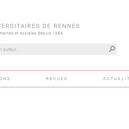
VERSITAIRES DE RENNES
maines et sociales depuis 1984
search
IONS
REVUES
ACTUALI