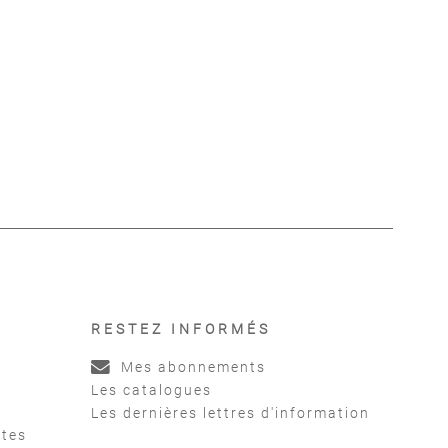
ens de Chine
erre
,
Cuin Charles-
Henry
RESTEZ INFORMÉS
Mes abonnements
Les catalogues
Les dernières lettres d'information
ntes