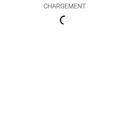
CHARGEMENT
16 résultats par pa
chinois... comme en
La voie des signes
Le chin
e – Cahier d’écriture
Allanic Bernard
,
Bellassen Joël
Chine 1 - 
Allanic Bernard
mis
Alla