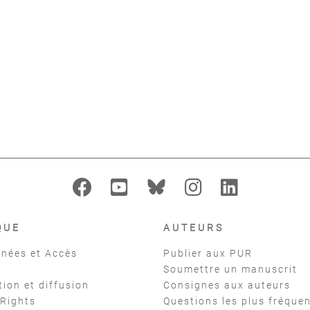
Interrogatives et
La Montée en puissance de
Chréti
ification en chinois
l'économie chinoise
Vendassi Pi
mandarin
Shi Yunnan
,
Hay Françoise
Junnan Pan Victor
QUE
AUTEURS
nées et Accès
Publier aux PUR
Soumettre un manuscrit
tion et diffusion
Consignes aux auteurs
 Rights
Questions les plus fréque