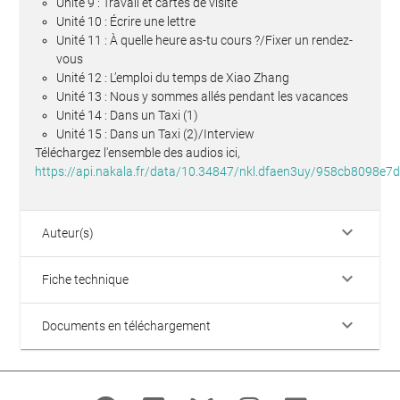
Unité 9 : Travail et cartes de visite
Unité 10 : Écrire une lettre
Unité 11 : À quelle heure as-tu cours ?/Fixer un rendez-
vous
Unité 12 : L’emploi du temps de Xiao Zhang
Unité 13 : Nous y sommes allés pendant les vacances
Unité 14 : Dans un Taxi (1)
Unité 15 : Dans un Taxi (2)/Interview
Téléchargez l'ensemble des audios ici,
https://api.nakala.fr/data/10.34847/nkl.dfaen3uy/958cb8098
keyboard_arrow_down
Auteur(s)
keyboard_arrow_down
Fiche technique
keyboard_arrow_down
Documents en téléchargement