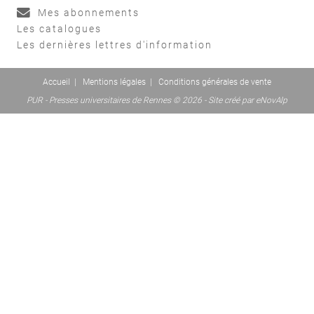
Mes abonnements
Les catalogues
Les dernières lettres d'information
Accueil
|
Mentions légales
|
Conditions générales de vente
PUR - Presses universitaires de Rennes © 2026 - Site créé par
eNovAlp