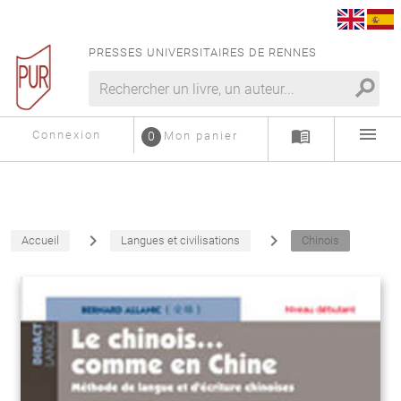
PRESSES UNIVERSITAIRES DE RENNES
search
menu
menu_book
Connexion
0
Mon panier
navigate_next
navigate_next
Accueil
Langues et civilisations
Chinois