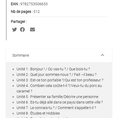
EAN :
9782753506633
Nb de pages :
512
Partager :
keyboard_arrow_down
Sommaire
Unité 1 : Bonjour ! / Où vas-tu ? / Que bois-tu ?
Unité 2 : Quel jour sommes-nous ? / Fait –il beau ?
Unité 3 : Est-ce ton portable ?/Qui est ton professeur ?
Unité 4 : Combien cela coûte-t-il ?/Veux-tu du porc au
caramel ?
Unité 5 : Présenter sa famille/Décrire une personne
Unité 6 : Es-tu déjà allé dans ce pays/dans cette ville ?
Unité 7 : Le connais-tu ? / Comment s’appelle-t-il ?
Unité 8 : Études et Hobbies