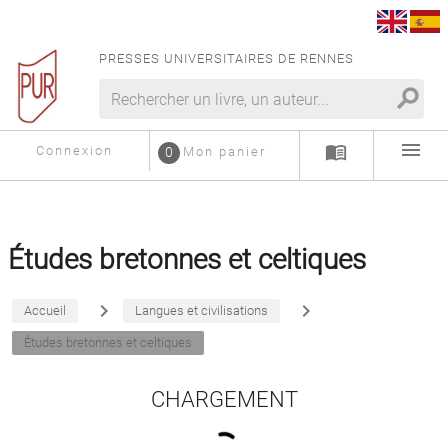
PRESSES UNIVERSITAIRES DE RENNES
search
menu
menu_book
Connexion
0
Mon panier
Études bretonnes et celtiques
navigate_next
navigate_next
Accueil
Langues et civilisations
Études bretonnes et celtiques
CHARGEMENT