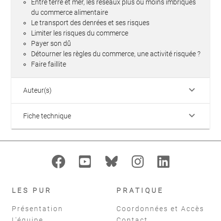
Entre terre et mer, les réseaux plus ou moins imbriqués
du commerce alimentaire
Le transport des denrées et ses risques
Limiter les risques du commerce
Payer son dû
Détourner les règles du commerce, une activité risquée ?
Faire faillite
keyboard_arrow_down
Auteur(s)
keyboard_arrow_down
Fiche technique
LES PUR
PRATIQUE
Présentation
Coordonnées et Accès
L'équipe
Contact