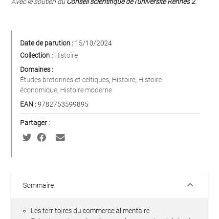
Avec le soutien du
Conseil scientifique de l’université Rennes 2
.
Date de parution :
15/10/2024
Collection :
Histoire
Domaines :
Études bretonnes et celtiques
,
Histoire
,
Histoire
économique
,
Histoire moderne
EAN :
9782753599895
Partager :
keyboard_arrow_down
Sommaire
Les territoires du commerce alimentaire