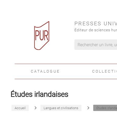
PRESSES UNI
Éditeur de sciences hu
CATALOGUE
COLLECT
Études irlandaises
navigate_next
navigate_next
Accueil
Langues et civilisations
Études irland