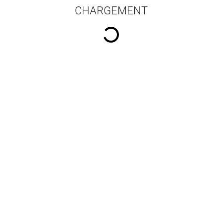
CHARGEMENT
16 résultats par pa
uête de Belle-Terre
Les Vertes collines
Flan
n Walter
,
Noël Tanguy
Bévant Yann
,
Le Mouël Carole
,
Rob
Marchand Leslie
,
Macken
Walter
,
Brilhault Jean
,
Lelong
Céline