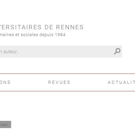
VERSITAIRES DE RENNES
maines et sociales depuis 1984
search
IONS
REVUES
ACTUALI
aises