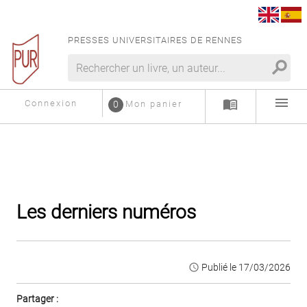
PRESSES UNIVERSITAIRES DE RENNES
search
menu
menu_book
Connexion
0
Mon panier
Les derniers numéros
access_time
Publié le 17/03/2026
Partager :