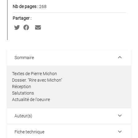
Nb de pages :
268
Partager :
keyboard_arrow_down
Sommaire
Textes de Pierre Michon
Dossier. "Rire avec Michon"
Réception
Salutations
Actualité de l'oeuvre
keyboard_arrow_down
Auteur(s)
keyboard_arrow_down
Fiche technique