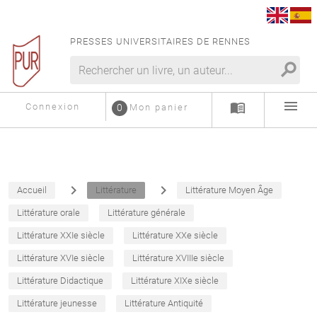
PRESSES UNIVERSITAIRES DE RENNES
search
menu
menu_book
Connexion
0
Mon panier
navigate_next
navigate_next
Accueil
Littérature
Littérature Moyen Âge
Littérature orale
Littérature générale
Littérature XXIe siècle
Littérature XXe siècle
Littérature XVIe siècle
Littérature XVIIIe siècle
Littérature Didactique
Littérature XIXe siècle
Littérature jeunesse
Littérature Antiquité