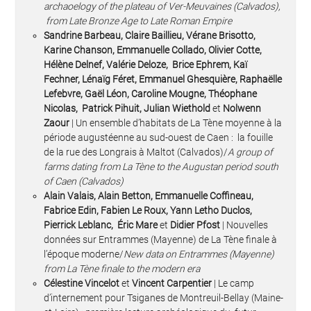
archaoelogy of the plateau of Ver-Meuvaines (Calvados),
from Late Bronze Age to Late Roman Empire
Sandrine Barbeau, Claire Baillieu, Vérane Brisotto,
Karine Chanson, Emmanuelle Collado, Olivier Cotte,
Hélène Delnef, Valérie Deloze, Brice Ephrem, Kaï
Fechner, Lénaïg Féret, Emmanuel Ghesquière, Raphaëlle
Lefebvre, Gaël Léon, Caroline Mougne, Théophane
Nicolas, Patrick Pihuit, Julian Wiethold
et
Nolwenn
Zaour
| Un ensemble d’habitats de La Tène moyenne à la
période augustéenne au sud-ouest de Caen : la fouille
de la rue des Longrais à Maltot (Calvados)/
A group of
farms dating from La Tène to the Augustan period south
of Caen (Calvados)
Alain Valais, Alain Betton, Emmanuelle Coffineau,
Fabrice Edin, Fabien Le Roux, Yann Letho Duclos,
Pierrick Leblanc, Éric Mare
et
Didier Pfost
| Nouvelles
données sur Entrammes (Mayenne) de La Tène finale à
l’époque moderne/
New data on Entrammes (Mayenne)
from La Tène finale to the modern era
Célestine Vincelot
et
Vincent Carpentier
| Le camp
d’internement pour Tsiganes de Montreuil-Bellay (Maine-