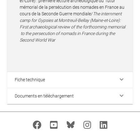
et-Loire) : première lecture archéologique du futur
mémorial de la persécution des nomades en France au
cours de la Seconde Guerre mondiale/
The internment
camp for Gypsies at Montreuil-Bellay (Maine-et-Loire):
First archaeological review of the forthcoming memorial
to the persecution of nomads in France during the
Second World War
keyboard_arrow_down
Fiche technique
keyboard_arrow_down
Documents en téléchargement