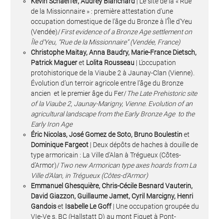
Kevin Schaeffer, Audrey Blanchard
| Le site de la « Rue
de la Missionnaire » : première attestation d’une
occupation domestique de l’âge du Bronze à l’Île d’Yeu
(Vendée)/
First evidence of a Bronze Age settlement on
Île d’Yeu, “Rue de la Missionnaire” (Vendée, France)
Christophe Maitay, Anna Baudry, Marie-France Dietsch,
Patrick Maguer
et
Lolita Rousseau
| L’occupation
protohistorique de la Viaube 2 à Jaunay-Clan (Vienne).
Évolution d’un terroir agricole entre l’âge du Bronze
ancien et le premier âge du Fer/
The Late Prehistoric site
of la Viaube 2, Jaunay-Marigny, Vienne. Evolution of an
agricultural landscape from the Early Bronze Age to the
Early Iron Age
Éric Nicolas, José Gomez de Soto, Bruno Boulestin
et
Dominique Fargeot
| Deux dépôts de haches à douille de
type armoricain : La Ville d’Alan à Trégueux (Côtes-
d’Armor)/
Two new Armorican type axes hoards from La
Ville d’Alan, in Trégueux (Côtes-d’Armor)
Emmanuel Ghesquière, Chris-Cécile Besnard Vauterin,
David Giazzon, Guillaume Jamet, Cyril Marcigny, Henri
Gandois
et
Isabelle Le Goff
| Une occupation groupée du
VIe-Ve s. BC (Hallstatt D) au mont Fiquet à Pont-