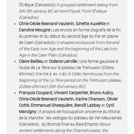
l’Évêque (Calvados)/
A grouped settlement dating from
6th-5th century BC at mont Fiquet, Pont-l’Évêque
(Calvados)
Chris-Cécile Besnard-Vauterin, Ginette Auxiette
et
Caroline Mougne
| Les enclos en forme d’agrafe de la fin
du premier et du début du second âge du Fer en plaine
de Caen (Calvados)/
U-shaped enclosures from the end
of the Early Iron Age and the beginning of the Late Iron
Age in the Caen Plain (Calvados)
Claire Baillieu
et
Océane Lierville
| Une ferme gauloise à
l’aube de La Tène sur le plateau de Trémuson (Côtes-
d’Armor) (Ve-IIIe s. av. n.è)/
A Celtic farmhouse from the
beginning of the La Tène period on the Trémuson plateau
(Côtes-d’Armor) (5th-3rd century BC)
François Coupard, Vincent Carpentier, Bruno Aubry,
Chris-Cécile Besnard Vauterin, Karine Chanson, Olivier
Cotté, Emmanuel Ghesquière, Benoît Labbey
et
Cyril
Marcigny
| À propos de l’occupation ancienne du littoral
de la Manche : les vestiges du plateau de Ver-Meuvaines
(Calvados), du Bronze final au Bas-Empire/
About
ancient settlements along the Channel coasts: the