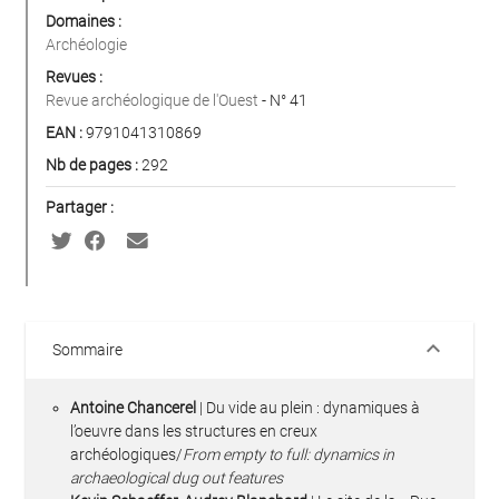
Domaines :
Archéologie
Revues :
Revue archéologique de l'Ouest
- N° 41
EAN :
9791041310869
Nb de pages :
292
Partager :
keyboard_arrow_down
Sommaire
Antoine Chancerel
| Du vide au plein : dynamiques à
l’oeuvre dans les structures en creux
archéologiques/
From empty to full: dynamics in
archaeological dug out features