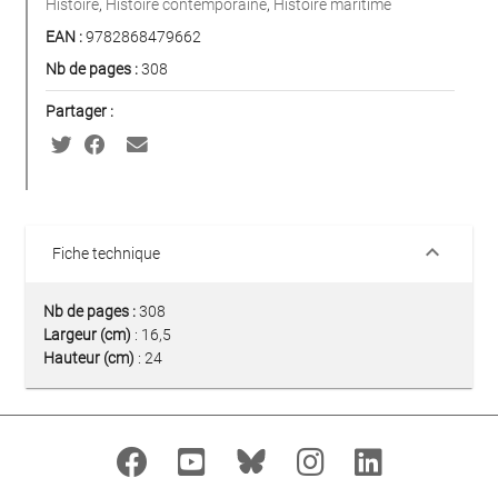
Histoire
,
Histoire contemporaine
,
Histoire maritime
EAN :
9782868479662
Nb de pages :
308
Partager :
keyboard_arrow_down
Fiche technique
Nb de pages :
308
Largeur (cm)
: 16,5
Hauteur (cm)
: 24