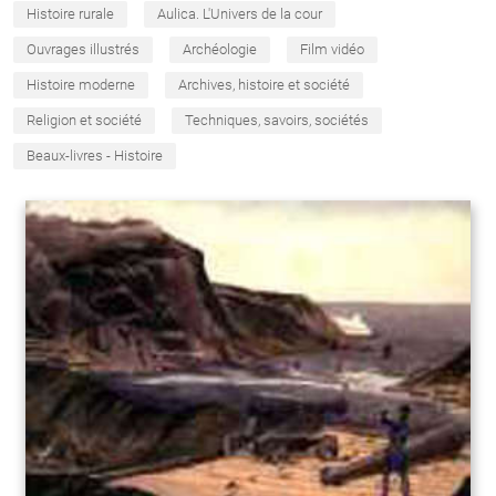
Histoire rurale
Aulica. L'Univers de la cour
Ouvrages illustrés
Archéologie
Film vidéo
Histoire moderne
Archives, histoire et société
Religion et société
Techniques, savoirs, sociétés
Beaux-livres - Histoire