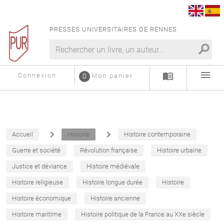
PRESSES UNIVERSITAIRES DE RENNES
search
menu
menu_book
Connexion
0
Mon panier
navigate_next
navigate_next
Accueil
Histoire
Histoire contemporaine
Guerre et société
Révolution française
Histoire urbaine
Justice et déviance
Histoire médiévale
Histoire religieuse
Histoire longue durée
Histoire
Histoire économique
Histoire ancienne
Histoire maritime
Histoire politique de la France au XXe siècle