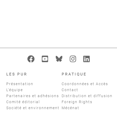
add_alert
AJOUTER À MES ALERTES
format_indent_increase
replay
Filtres
réinitialiser
LES PUR
PRATIQUE
Présentation
Coordonnées et Accès
L'équipe
Contact
Partenaires et adhésions
Distribution et diffusion
Comité éditorial
Foreign Rights
Société et environnement
Mécénat