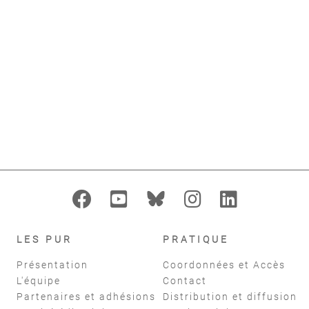
Arnaud Théonie
Marie-Karine
,
Hugon Alain
,
Griesse Malte
add_alert
AJOUTER À MES ALERTES
format_indent_increase
replay
Filtres
réinitialiser
LES PUR
PRATIQUE
Présentation
Coordonnées et Accès
L'équipe
Contact
Partenaires et adhésions
Distribution et diffusion