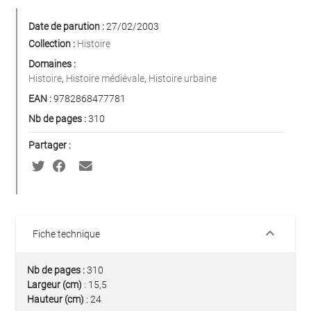
Date de parution :
27/02/2003
Collection :
Histoire
Domaines :
Histoire
,
Histoire médiévale
,
Histoire urbaine
EAN :
9782868477781
Nb de pages :
310
Partager :
keyboard_arrow_down
Fiche technique
Nb de pages :
310
Largeur (cm)
: 15,5
Hauteur (cm)
: 24