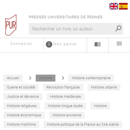
PRESSES UNIVERSITAIRES DE RENNES
search
menu
menu_book
Connexion
0
Mon panier
navigate_next
navigate_next
Accueil
Histoire
Histoire contemporaine
Guerre et société
Révolution française
Histoire urbaine
Justice et déviance
Histoire médiévale
Histoire religieuse
Histoire longue durée
Histoire
Histoire économique
Histoire ancienne
Histoire maritime
Histoire politique de la France au XXe siècle