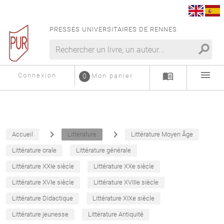
PRESSES UNIVERSITAIRES DE RENNES
search
menu
menu_book
Connexion
0
Mon panier
navigate_next
navigate_next
Accueil
Littérature
Littérature Moyen Âge
Littérature orale
Littérature générale
Littérature XXIe siècle
Littérature XXe siècle
Littérature XVIe siècle
Littérature XVIIIe siècle
Littérature Didactique
Littérature XIXe siècle
Littérature jeunesse
Littérature Antiquité