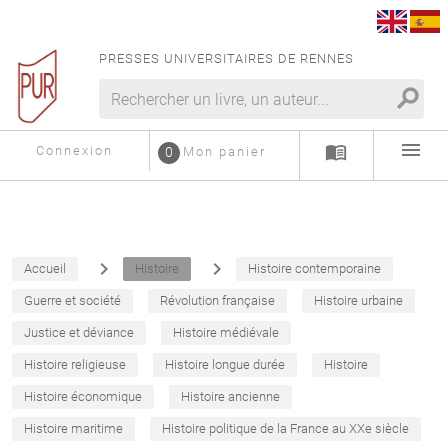
PRESSES UNIVERSITAIRES DE RENNES
search
menu
menu_book
Connexion
0
Mon panier
navigate_next
navigate_next
Accueil
Histoire
Histoire contemporaine
Guerre et société
Révolution française
Histoire urbaine
Justice et déviance
Histoire médiévale
Histoire religieuse
Histoire longue durée
Histoire
Histoire économique
Histoire ancienne
Histoire maritime
Histoire politique de la France au XXe siècle