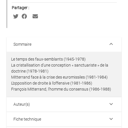
Partager :
keyboard_arrow_down
Sommaire
Le temps des faux-semblants (1945-1978)
La cristallisation d’une conception « sanctuariste » de la
doctrine (1978-1981)
Mitterrand face à la crise des euromissiles (1981-1984)
L’opposition de droite à l’offensive (1981-1986)
François Mitterrand, l’homme du consensus (1986-1988)
keyboard_arrow_down
Auteur(s)
keyboard_arrow_down
Fiche technique