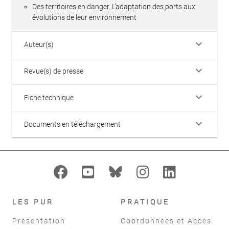
Des territoires en danger. L’adaptation des ports aux
évolutions de leur environnement
keyboard_arrow_down
Auteur(s)
keyboard_arrow_down
Revue(s) de presse
keyboard_arrow_down
Fiche technique
keyboard_arrow_down
Documents en téléchargement
LES PUR
PRATIQUE
Présentation
Coordonnées et Accès