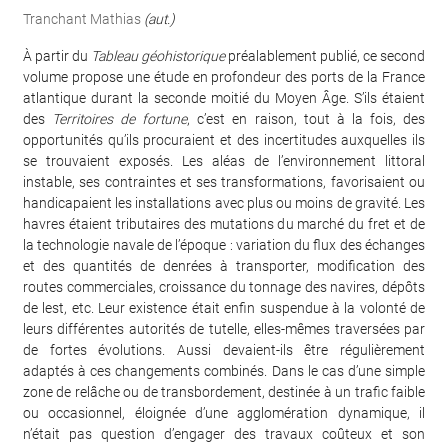
Tranchant Mathias
(aut.)
À partir du
Tableau géohistorique
préalablement publié, ce second
volume propose une étude en profondeur des ports de la France
atlantique durant la seconde moitié du Moyen Âge. S’ils étaient
des
Territoires de fortune
, c’est en raison, tout à la fois, des
opportunités qu’ils procuraient et des incertitudes auxquelles ils
se trouvaient exposés. Les aléas de l’environnement littoral
instable, ses contraintes et ses transformations, favorisaient ou
handicapaient les installations avec plus ou moins de gravité. Les
havres étaient tributaires des mutations du marché du fret et de
la technologie navale de l’époque : variation du flux des échanges
et des quantités de denrées à transporter, modification des
routes commerciales, croissance du tonnage des navires, dépôts
de lest, etc. Leur existence était enfin suspendue à la volonté de
leurs différentes autorités de tutelle, elles-mêmes traversées par
de fortes évolutions. Aussi devaient-ils être régulièrement
adaptés à ces changements combinés. Dans le cas d’une simple
zone de relâche ou de transbordement, destinée à un trafic faible
ou occasionnel, éloignée d’une agglomération dynamique, il
n’était pas question d’engager des travaux coûteux et son