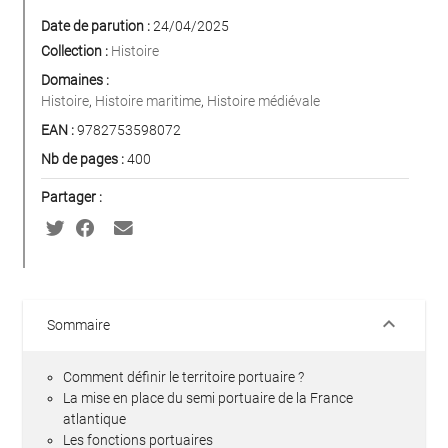
Date de parution :
24/04/2025
Collection :
Histoire
Domaines :
Histoire
,
Histoire maritime
,
Histoire médiévale
EAN :
9782753598072
Nb de pages :
400
Partager :
keyboard_arrow_down
Sommaire
Comment définir le territoire portuaire ?
La mise en place du semi portuaire de la France
atlantique
Les fonctions portuaires