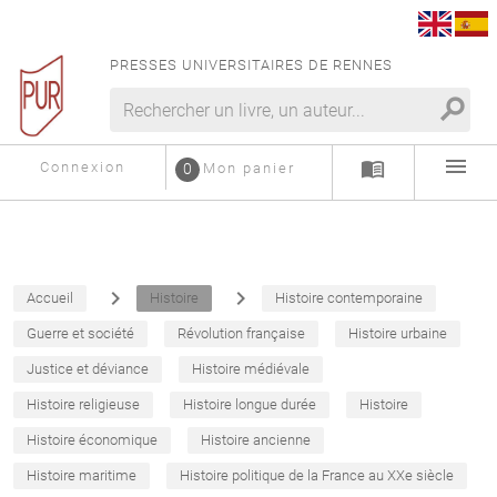
PRESSES UNIVERSITAIRES DE RENNES
search
menu
menu_book
Connexion
0
Mon panier
navigate_next
navigate_next
Accueil
Histoire
Histoire contemporaine
Guerre et société
Révolution française
Histoire urbaine
Justice et déviance
Histoire médiévale
Histoire religieuse
Histoire longue durée
Histoire
Histoire économique
Histoire ancienne
Histoire maritime
Histoire politique de la France au XXe siècle