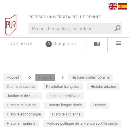
PRESSES UNIVERSITAIRES DE RENNES
search
menu
menu_book
Connexion
0
Mon panier
navigate_next
navigate_next
Accueil
Histoire
Histoire contemporaine
Guerre et société
Révolution française
Histoire urbaine
Justice et déviance
Histoire médiévale
Histoire religieuse
Histoire longue durée
Histoire
Histoire économique
Histoire ancienne
Histoire maritime
Histoire politique de la France au XXe siècle