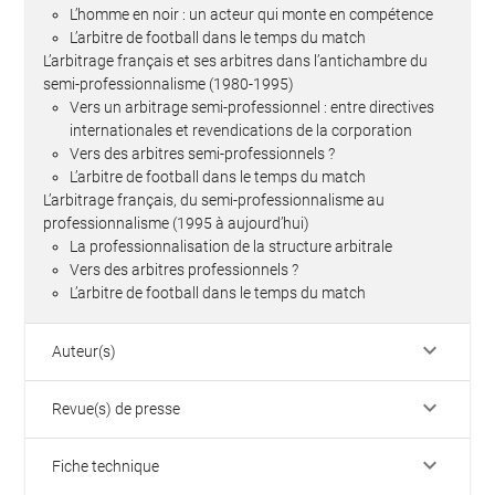
L’homme en noir : un acteur qui monte en compétence
L’arbitre de football dans le temps du match
L’arbitrage français et ses arbitres dans l’antichambre du
semi-professionnalisme (1980-1995)
Vers un arbitrage semi-professionnel : entre directives
internationales et revendications de la corporation
Vers des arbitres semi-professionnels ?
L’arbitre de football dans le temps du match
L’arbitrage français, du semi-professionnalisme au
professionnalisme (1995 à aujourd’hui)
La professionnalisation de la structure arbitrale
Vers des arbitres professionnels ?
L’arbitre de football dans le temps du match
keyboard_arrow_down
Auteur(s)
keyboard_arrow_down
Revue(s) de presse
keyboard_arrow_down
Fiche technique