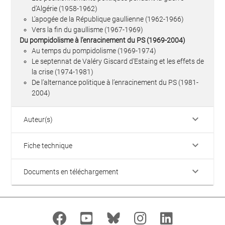
d’Algérie (1958-1962)
L’apogée de la République gaullienne (1962-1966)
Vers la fin du gaullisme (1967-1969)
Du pompidolisme à l’enracinement du PS (1969-2004)
Au temps du pompidolisme (1969-1974)
Le septennat de Valéry Giscard d’Estaing et les effets de
la crise (1974-1981)
De l’alternance politique à l’enracinement du PS (1981-
2004)
keyboard_arrow_down
Auteur(s)
keyboard_arrow_down
Fiche technique
keyboard_arrow_down
Documents en téléchargement