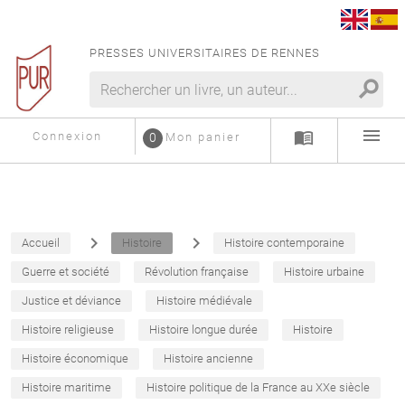
PRESSES UNIVERSITAIRES DE RENNES
search
menu
menu_book
Connexion
0
Mon panier
navigate_next
navigate_next
Accueil
Histoire
Histoire contemporaine
Guerre et société
Révolution française
Histoire urbaine
Justice et déviance
Histoire médiévale
Histoire religieuse
Histoire longue durée
Histoire
Histoire économique
Histoire ancienne
Histoire maritime
Histoire politique de la France au XXe siècle