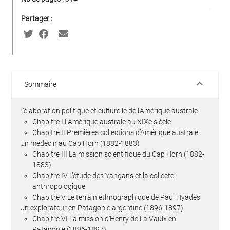
Partager :
keyboard_arrow_down
Sommaire
L’élaboration politique et culturelle de l’Amérique australe
Chapitre I L’Amérique australe au XIXe siècle
Chapitre II Premières collections d’Amérique australe
Un médecin au Cap Horn (1882-1883)
Chapitre III La mission scientifique du Cap Horn (1882-
1883)
Chapitre IV L’étude des Yahgans et la collecte
anthropologique
Chapitre V Le terrain ethnographique de Paul Hyades
Un explorateur en Patagonie argentine (1896-1897)
Chapitre VI La mission d’Henry de La Vaulx en
Patagonie (1896-1897)