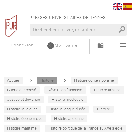
PRESSES UNIVERSITAIRES DE RENNES
search
menu
menu_book
Connexion
0
Mon panier
navigate_next
navigate_next
Accueil
Histoire
Histoire contemporaine
Guerre et société
Révolution française
Histoire urbaine
Justice et déviance
Histoire médiévale
Histoire religieuse
Histoire longue durée
Histoire
Histoire économique
Histoire ancienne
Histoire maritime
Histoire politique de la France au XXe siècle