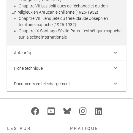
Chapitre VII Les politiques de l’échange et du don
Un religieux en Araucanie chilienne (1926-1932)
Chapitre VIII L’enquête du frère Claude Joseph en
territoire mapuche (1926-1932)
Chapitre IX Santiago-Séville-Paris : l’esthétique mapuche
sur la scène internationale
keyboard_arrow_down
Auteur(s)
keyboard_arrow_down
Fiche technique
keyboard_arrow_down
Documents en téléchargement
LES PUR
PRATIQUE