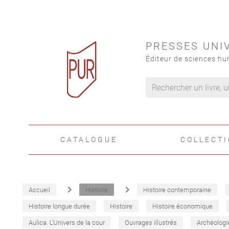
PRESSES UNI
Éditeur de sciences hu
CATALOGUE
COLLECT
navigate_next
navigate_next
Accueil
Histoire
Histoire contemporaine
Histoire longue durée
Histoire
Histoire économique
Aulica. L'Univers de la cour
Ouvrages illustrés
Archéologi