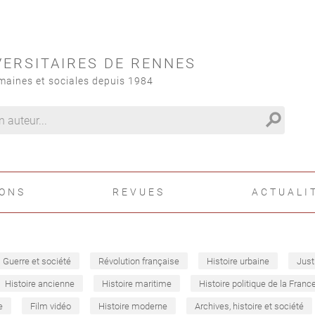
VERSITAIRES DE RENNES
maines et sociales depuis 1984
search
IONS
REVUES
ACTUALI
Guerre et société
Révolution française
Histoire urbaine
Just
Histoire ancienne
Histoire maritime
Histoire politique de la Franc
e
Film vidéo
Histoire moderne
Archives, histoire et société