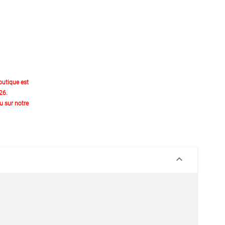
outique est
26.
 sur notre
keyboard_arrow_down