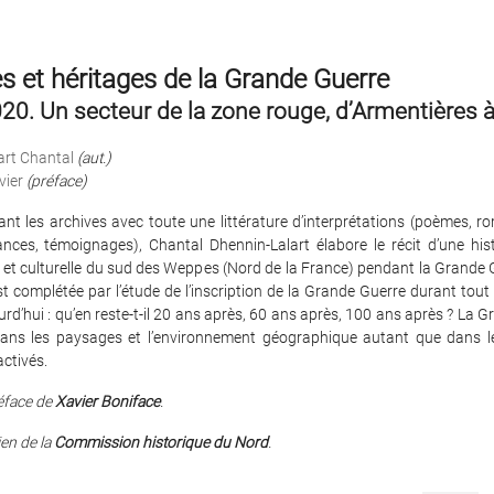
 et héritages de la Grande Guerre
20. Un secteur de la zone rouge, d’Armentières 
art Chantal
(aut.)
vier
(préface)
nt les archives avec toute une littérature d’interprétations (poèmes, ro
nces, témoignages), Chantal Dhennin-Lalart élabore le récit d’une histo
et culturelle du sud des Weppes (Nord de la France) pendant la Grande G
 complétée par l’étude de l’inscription de la Grande Guerre durant tout 
urd’hui : qu’en reste-t-il 20 ans après, 60 ans après, 100 ans après ? La 
 dans les paysages et l’environnement géographique autant que dans l
activés.
éface de
Xavier Boniface
.
ien de la
Commission historique du Nord
.