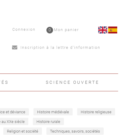
Connexion
0
Mon panier
Inscription à la lettre d'information
TÉS
SCIENCE OUVERTE
ice et déviance
Histoire médiévale
Histoire religieuse
e au XXe siècle
Histoire rurale
Religion et société
Techniques, savoirs, sociétés