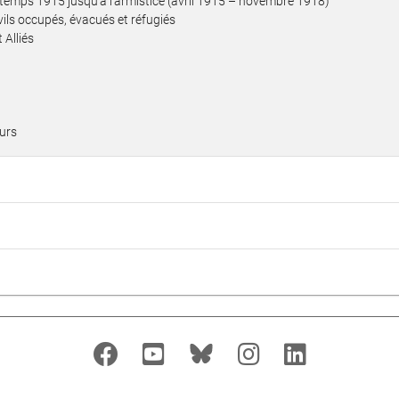
ntemps 1915 jusqu’à l’armistice (avril 1915 – novembre 1918)
vils occupés, évacués et réfugiés
 Alliés
ours