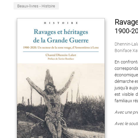
Beaux-livres - Histoire
Ravages
1900-20
Dhennin-Lal
Boniface Xa
En confronta
corresponda
économique 
démarche est
jusqu’à aujo
est visible
familiaux ré
Avec une pr
Avec le sout