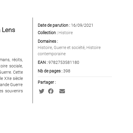
Date de parution :
16/09/2021
à Lens
Collection :
Histoire
Domaines :
Histoire
,
Guerre et société
,
Histoire
contemporaine
mans, récits,
EAN :
9782753581180
ire sociale,
Nb de pages :
398
uerre. Cette
le XXe siècle
Partager :
Grande Guerre
es souvenirs