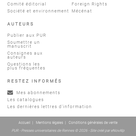
Comité éditorial
Foreign Rights
Société et environnement
Mécénat
AUTEURS
Publier aux PUR
Soumettre un
manuscrit
Consignes aux
auteurs
Questions les
plus fréquentes
RESTEZ INFORMÉS
Mes abonnements
Les catalogues
Les dernières lettres d'information
Accueil
|
Mentions légales
|
Conditions générales de vente
PUR - Presses universitaires de Rennes © 2026 - Site créé par
eNovAlp