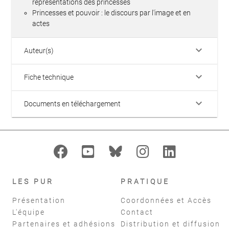
représentations des princesses
Princesses et pouvoir : le discours par l'image et en
actes
keyboard_arrow_down
Auteur(s)
keyboard_arrow_down
Fiche technique
keyboard_arrow_down
Documents en téléchargement
LES PUR
PRATIQUE
Présentation
Coordonnées et Accès
L'équipe
Contact
Partenaires et adhésions
Distribution et diffusion