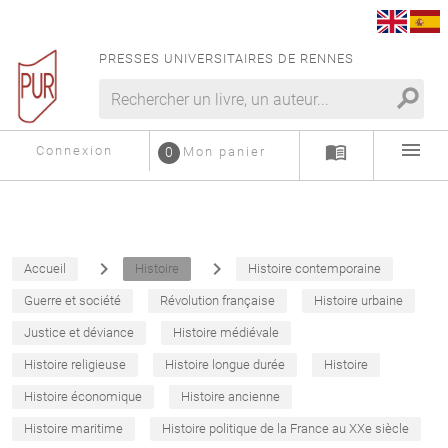
PRESSES UNIVERSITAIRES DE RENNES
search
menu
menu_book
Connexion
0
Mon panier
navigate_next
navigate_next
Accueil
Histoire
Histoire contemporaine
Guerre et société
Révolution française
Histoire urbaine
Justice et déviance
Histoire médiévale
Histoire religieuse
Histoire longue durée
Histoire
Histoire économique
Histoire ancienne
Histoire maritime
Histoire politique de la France au XXe siècle