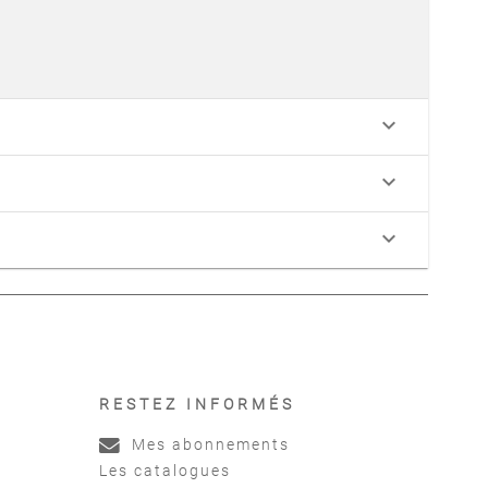
keyboard_arrow_down
keyboard_arrow_down
keyboard_arrow_down
RESTEZ INFORMÉS
Mes abonnements
Les catalogues