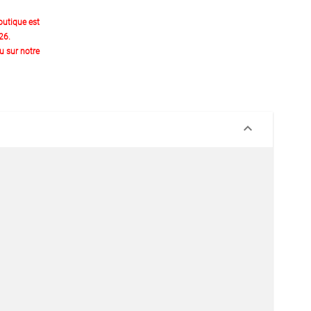
outique est
26.
 sur notre
keyboard_arrow_down