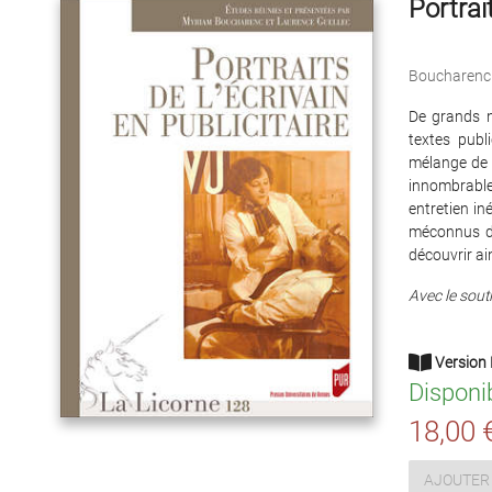
Portrait
Boucharenc
De grands n
textes publ
mélange de l
innombrable
entretien in
méconnus de 
découvrir ain
Avec le souti
Version 
Disponi
18,00 
AJOUTER 