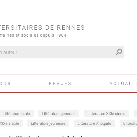
VERSITAIRES DE RENNES
maines et sociales depuis 1984
search
IONS
REVUES
ACTUALI
Littérature orale
Littérature générale
Littérature XXIe siècle
 XIXe siècle
Littérature jeunesse
Littérature Antiquité
Littérat