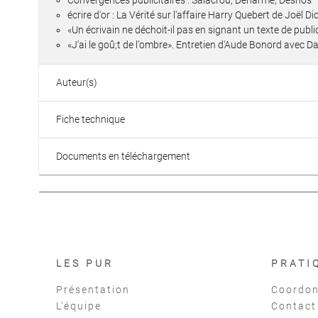
Convergences publicitaires : Salacrou, Deharme, Desnos
écrire d'or : La Vérité sur l'affaire Harry Quebert de Joël Dic
«Un écrivain ne déchoit-il pas en signant un texte de publ
«J'ai le goû;t de l'ombre». Entretien d'Aude Bonord avec 
Auteur(s)
Fiche technique
Documents en téléchargement
LES PUR
PRATI
Présentation
Coordon
L'équipe
Contact