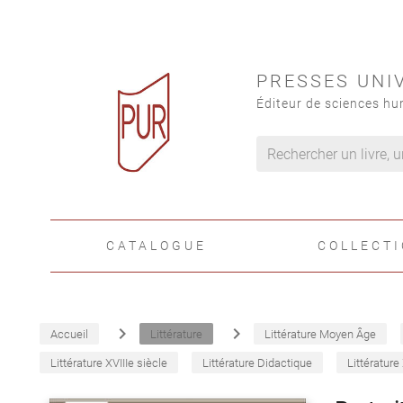
PRESSES UNI
Éditeur de sciences hu
CATALOGUE
COLLECT
navigate_next
navigate_next
Accueil
Littérature
Littérature Moyen Âge
Littérature XVIIIe siècle
Littérature Didactique
Littérature