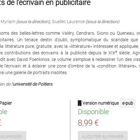
s de l'écrivain en publicitaire
 Myriam
(sous la direction)
,
Guellec Laurence
(sous la direction)
oms des belles-lettres comme Valéry, Cendrars, Giono ou Queneau, o
icitaires. Un tenace destin d'oubli, symptomatique du scandale que 
a littérature pure, gratuite, avec la «littérature» intéressée et appliquée,
e
s contributions des écrivains à la publicité depuis le XIX
siècle. Ag
édit avec David Foenkinos, ce volume s'emploie à redessiner l'un des vis
l'écrivain et à éclairer une zone d'ombre de la «condition littéraire»,
si une galerie de portraits insolites.
en de l'
université de Poitier
s
.
Papier
Version numérique
e-pub
ble
Disponible
€
8,99 €
AU PANIER
AJOUTER AU PANIER