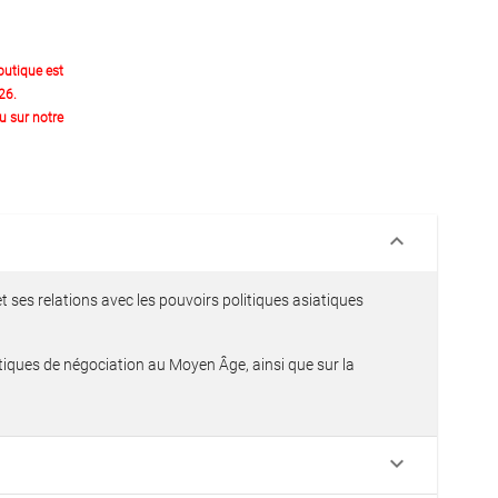
outique est
26.
 sur notre
keyboard_arrow_down
t ses relations avec les pouvoirs politiques asiatiques
atiques de négociation au Moyen Âge, ainsi que sur la
keyboard_arrow_down