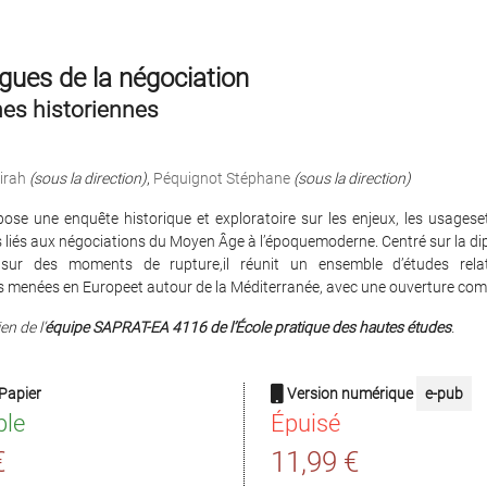
gues de la négociation
es historiennes
irah
(sous la direction)
,
Péquignot Stéphane
(sous la direction)
pose une enquête historique et exploratoire sur les enjeux, les usageset
s liés aux négociations du Moyen Âge à l’époquemoderne. Centré sur la dip
sur des moments de rupture,il réunit un ensemble d’études rela
s menées en Europeet autour de la Méditerranée, avec une ouverture com
en de l’
équipe SAPRAT-EA 4116 de l’École pratique des hautes études
.
Papier
Version numérique
e-pub
ble
Épuisé
€
11,99 €