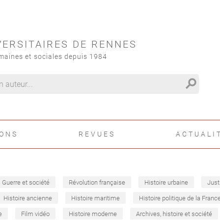
VERSITAIRES DE RENNES
maines et sociales depuis 1984
search
IONS
REVUES
ACTUALI
Guerre et société
Révolution française
Histoire urbaine
Just
Histoire ancienne
Histoire maritime
Histoire politique de la Franc
e
Film vidéo
Histoire moderne
Archives, histoire et société