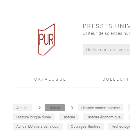
PRESSES UNI
Éditeur de sciences hu
CATALOGUE
COLLECT
navigate_next
navigate_next
Accueil
Histoire
Histoire contemporaine
Histoire longue durée
Histoire
Histoire économique
Aulica. L'Univers de la cour
Ouvrages illustrés
Archéologi