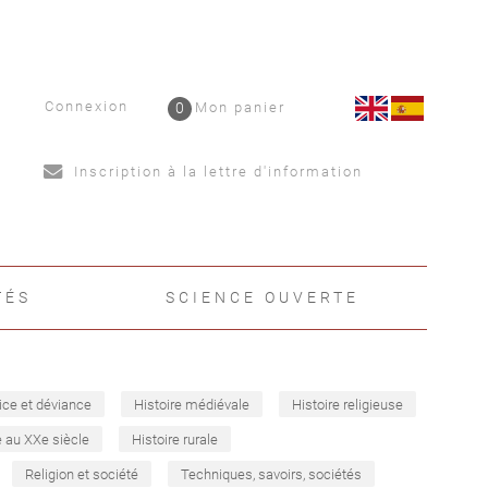
Connexion
0
Mon panier
Inscription à la lettre d'information
TÉS
SCIENCE OUVERTE
ice et déviance
Histoire médiévale
Histoire religieuse
e au XXe siècle
Histoire rurale
Religion et société
Techniques, savoirs, sociétés