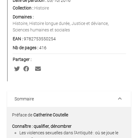
Date de parution :
03/10/2016
Collection :
Histoire
Domaines :
Histoire
,
Histoire longue durée
,
Justice et déviance
,
Sciences humaines et sociales
EAN :
9782753550254
Nb de pages :
416
Partager :
keyboard_arrow_down
Sommaire
Préface de
Catherine Coutelle
Connaître : qualifier, dénombrer
Les violences sexuelles dans l’Antiquité : où se joue le