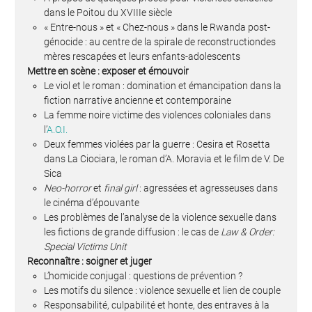
dans le Poitou du XVIIIe siècle
« Entre-nous » et « Chez-nous » dans le Rwanda post-
génocide : au centre de la spirale de reconstructiondes
mères rescapées et leurs enfants-adolescents
Mettre en scène : exposer et émouvoir
Le viol et le roman : domination et émancipation dans la
fiction narrative ancienne et contemporaine
La femme noire victime des violences coloniales dans
l’
A.O.I.
Deux femmes violées par la guerre : Cesira et Rosetta
dans La Ciociara, le roman d’A. Moravia et le film de V. De
Sica
Neo-horror
et
final girl
: agressées et agresseuses dans
le cinéma d’épouvante
Les problèmes de l’analyse de la violence sexuelle dans
les fictions de grande diffusion : le cas de
Law & Order:
Special Victims Unit
Reconnaître : soigner et juger
L’homicide conjugal : questions de prévention ?
Les motifs du silence : violence sexuelle et lien de couple
Responsabilité, culpabilité et honte, des entraves à la