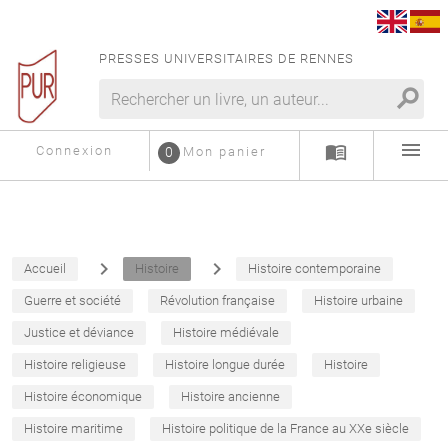
PRESSES UNIVERSITAIRES DE RENNES
search
menu
menu_book
Connexion
0
Mon panier
navigate_next
navigate_next
Accueil
Histoire
Histoire contemporaine
Guerre et société
Révolution française
Histoire urbaine
Justice et déviance
Histoire médiévale
Histoire religieuse
Histoire longue durée
Histoire
Histoire économique
Histoire ancienne
Histoire maritime
Histoire politique de la France au XXe siècle