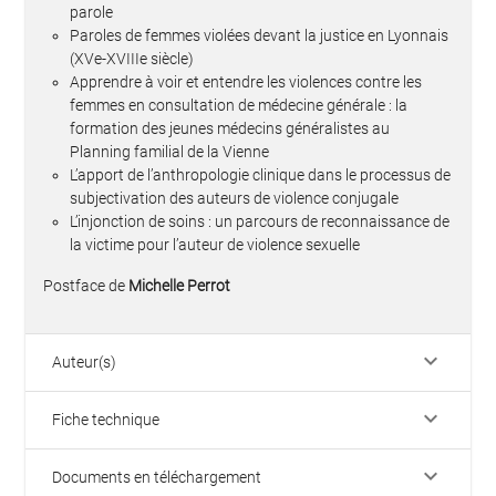
parole
Paroles de femmes violées devant la justice en Lyonnais
(XVe-XVIIIe siècle)
Apprendre à voir et entendre les violences contre les
femmes en consultation de médecine générale : la
formation des jeunes médecins généralistes au
Planning familial de la Vienne
L’apport de l’anthropologie clinique dans le processus de
subjectivation des auteurs de violence conjugale
L’injonction de soins : un parcours de reconnaissance de
la victime pour l’auteur de violence sexuelle
Postface de
Michelle Perrot
keyboard_arrow_down
Auteur(s)
keyboard_arrow_down
Fiche technique
keyboard_arrow_down
Documents en téléchargement