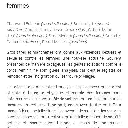
femmes
Chauvaud Frédéric
(sous la direction)
,
Bodiou Lydie
(sous la
direction)
,
Gaussot Ludovic
(sous la direction)
,
Grihom Marie-
José
(sous la direction)
,
Soria Myriam
(sous la direction)
,
Coutelle
Catherine
(préface)
,
Perrot Michelle
(postface)
Gros titres et manchettes ont donné aux violences sexuées et
sexuelles contre les femmes une nouvelle actualité. Souvent
présentés de manière tapageuse, les gestes et actions contre le
corps féminin ne sont guère analysés, car c'est le registre de
l'émotion et de l'indignation qui se trouve privilégié.
Le présent ouvrage entend analyser les violences qui portent
atteinte à l'intégrité physique et morale des femmes sans
enfermer celles-ci dans le rôle de victime, tout en insistant sur les
mesures protectrices d'une part, coercitives d'autre part. Pour
mener à bien une telle étude, il convenait de multiplier les regards,
sans se disperser, tant il est vrai qu'une telle question de société,
actuelle et inscrite dans l'histoire, a besoin de nombreuses