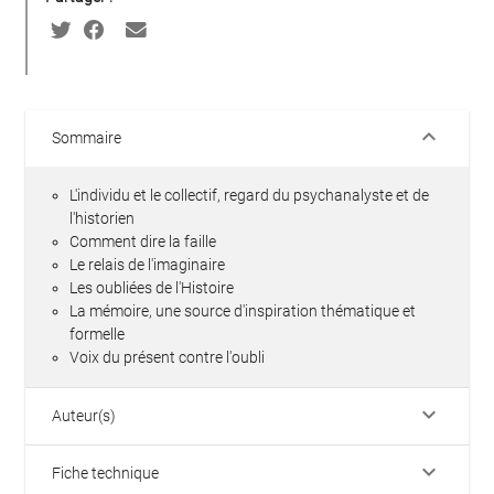
keyboard_arrow_down
Sommaire
L'individu et le collectif, regard du psychanalyste et de
l'historien
Comment dire la faille
Le relais de l'imaginaire
Les oubliées de l'Histoire
La mémoire, une source d'inspiration thématique et
formelle
Voix du présent contre l'oubli
keyboard_arrow_down
Auteur(s)
keyboard_arrow_down
Fiche technique