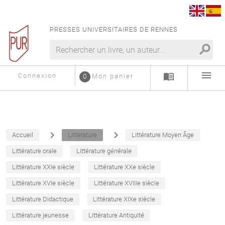
PRESSES UNIVERSITAIRES DE RENNES
search
menu
menu_book
Connexion
0
Mon panier
navigate_next
navigate_next
Accueil
Littérature
Littérature Moyen Âge
Littérature orale
Littérature générale
Littérature XXIe siècle
Littérature XXe siècle
Littérature XVIe siècle
Littérature XVIIIe siècle
Littérature Didactique
Littérature XIXe siècle
Littérature jeunesse
Littérature Antiquité