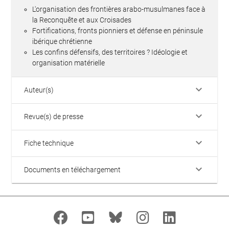
L'organisation des frontières arabo-musulmanes face à
la Reconquête et aux Croisades
Fortifications, fronts pionniers et défense en péninsule
ibérique chrétienne
Les confins défensifs, des territoires ? Idéologie et
organisation matérielle
keyboard_arrow_down
Auteur(s)
keyboard_arrow_down
Revue(s) de presse
keyboard_arrow_down
Fiche technique
keyboard_arrow_down
Documents en téléchargement