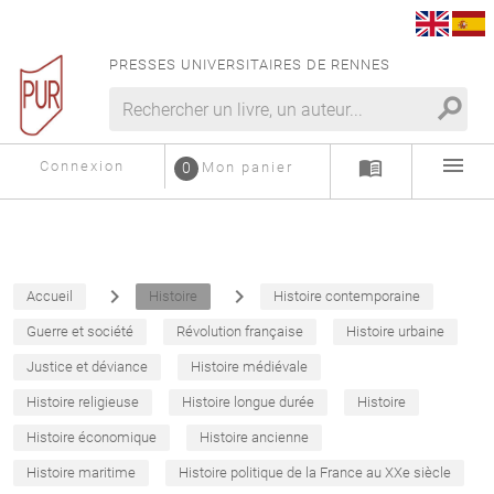
PRESSES UNIVERSITAIRES DE RENNES
search
menu
menu_book
Connexion
0
Mon panier
navigate_next
navigate_next
Accueil
Histoire
Histoire contemporaine
Guerre et société
Révolution française
Histoire urbaine
Justice et déviance
Histoire médiévale
Histoire religieuse
Histoire longue durée
Histoire
Histoire économique
Histoire ancienne
Histoire maritime
Histoire politique de la France au XXe siècle