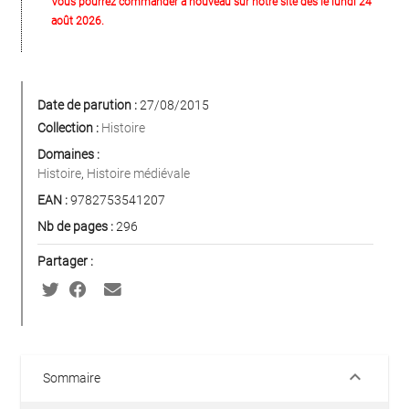
Vous pourrez commander à nouveau sur notre site dès le lundi 24
août 2026.
Date de parution :
27/08/2015
Collection :
Histoire
Domaines :
Histoire
,
Histoire médiévale
EAN :
9782753541207
Nb de pages :
296
Partager :
keyboard_arrow_down
Sommaire