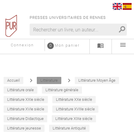
PRESSES UNIVERSITAIRES DE RENNES
search
menu
menu_book
Connexion
0
Mon panier
navigate_next
navigate_next
Accueil
Littérature
Littérature Moyen Âge
Littérature orale
Littérature générale
Littérature XXIe siècle
Littérature XXe siècle
Littérature XVIe siècle
Littérature XVIIIe siècle
Littérature Didactique
Littérature XIXe siècle
Littérature jeunesse
Littérature Antiquité