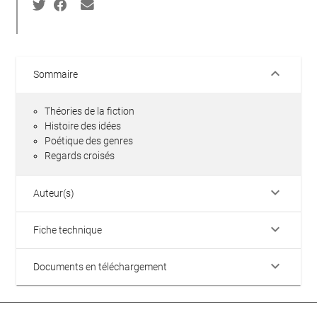
keyboard_arrow_down
Sommaire
Théories de la fiction
Histoire des idées
Poétique des genres
Regards croisés
keyboard_arrow_down
Auteur(s)
keyboard_arrow_down
Fiche technique
keyboard_arrow_down
Documents en téléchargement