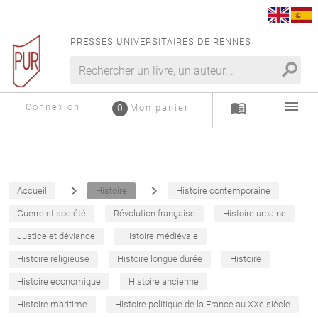
PRESSES UNIVERSITAIRES DE RENNES
search
menu
menu_book
Connexion
0
Mon panier
navigate_next
navigate_next
Accueil
Histoire
Histoire contemporaine
Guerre et société
Révolution française
Histoire urbaine
Justice et déviance
Histoire médiévale
Histoire religieuse
Histoire longue durée
Histoire
Histoire économique
Histoire ancienne
Histoire maritime
Histoire politique de la France au XXe siècle