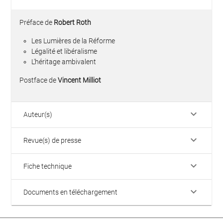
Préface de
Robert Roth
Les Lumières de la Réforme
Légalité et libéralisme
L'héritage ambivalent
Postface de
Vincent Milliot
keyboard_arrow_down
Auteur(s)
keyboard_arrow_down
Revue(s) de presse
keyboard_arrow_down
Fiche technique
keyboard_arrow_down
Documents en téléchargement