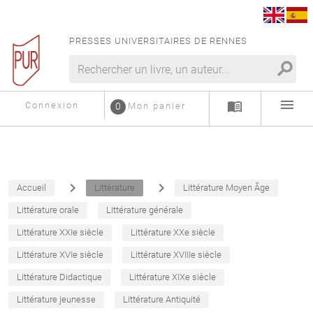
PRESSES UNIVERSITAIRES DE RENNES
search
menu
menu_book
Connexion
0
Mon panier
navigate_next
navigate_next
Accueil
Littérature
Littérature Moyen Âge
Littérature orale
Littérature générale
Littérature XXIe siècle
Littérature XXe siècle
Littérature XVIe siècle
Littérature XVIIIe siècle
Littérature Didactique
Littérature XIXe siècle
Littérature jeunesse
Littérature Antiquité