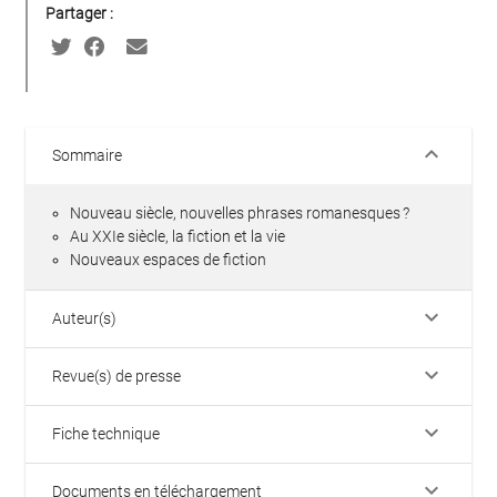
Partager :
keyboard_arrow_down
Sommaire
Nouveau siècle, nouvelles phrases romanesques ?
Au XXIe siècle, la fiction et la vie
Nouveaux espaces de fiction
keyboard_arrow_down
Auteur(s)
keyboard_arrow_down
Revue(s) de presse
keyboard_arrow_down
Fiche technique
keyboard_arrow_down
Documents en téléchargement