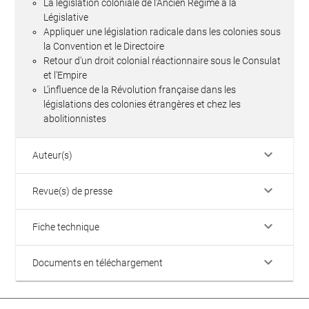
La législation coloniale de l'Ancien Régime à la
Législative
Appliquer une législation radicale dans les colonies sous
la Convention et le Directoire
Retour d'un droit colonial réactionnaire sous le Consulat
et l'Empire
L'influence de la Révolution française dans les
législations des colonies étrangères et chez les
abolitionnistes
keyboard_arrow_down
Auteur(s)
keyboard_arrow_down
Revue(s) de presse
keyboard_arrow_down
Fiche technique
keyboard_arrow_down
Documents en téléchargement