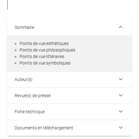
keyboard_arrow_down
Sommaire
Points de vue esthétiques
Points de vue philosophiques
Points de vue littéraires
Points de vue symboliques
keyboard_arrow_down
Auteur(s)
keyboard_arrow_down
Revue(s) de presse
keyboard_arrow_down
Fiche technique
keyboard_arrow_down
Documents en téléchargement