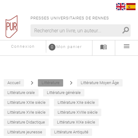
PRESSES UNIVERSITAIRES DE RENNES
search
menu
menu_book
Connexion
0
Mon panier
navigate_next
navigate_next
Accueil
Littérature
Littérature Moyen Âge
Littérature orale
Littérature générale
Littérature XXIe siècle
Littérature XXe siècle
Littérature XVIe siècle
Littérature XVIIIe siècle
Littérature Didactique
Littérature XIXe siècle
Littérature jeunesse
Littérature Antiquité