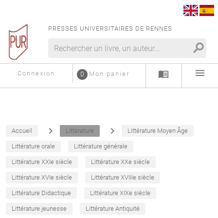
PRESSES UNIVERSITAIRES DE RENNES
search
menu
menu_book
Connexion
0
Mon panier
navigate_next
navigate_next
Accueil
Littérature
Littérature Moyen Âge
Littérature orale
Littérature générale
Littérature XXIe siècle
Littérature XXe siècle
Littérature XVIe siècle
Littérature XVIIIe siècle
Littérature Didactique
Littérature XIXe siècle
Littérature jeunesse
Littérature Antiquité