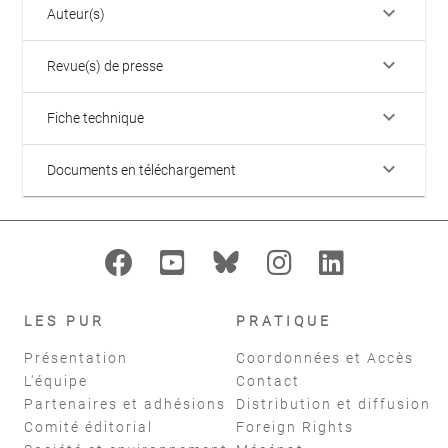
keyboard_arrow_down
Auteur(s)
keyboard_arrow_down
Revue(s) de presse
keyboard_arrow_down
Fiche technique
keyboard_arrow_down
Documents en téléchargement
LES PUR
PRATIQUE
Présentation
Coordonnées et Accès
L'équipe
Contact
Partenaires et adhésions
Distribution et diffusion
Comité éditorial
Foreign Rights