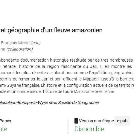
 et géographie d'un fleuve amazonien
 François-Michel
(aut.)
nna
(collaboration)
 abondante documentation historique restituée par de très nombreuses il
 retrace l'histoire de la région fascinante du Jari. Il en montre le
y compris les plus récentes explorations comme l'expédition géographi
ermis de remonter le Jari et son affluent le Mapaoni jusqu'à la borne d
am/Guyane française. L'histoire et la configuration actuelle de ce territoire
ole et un condensé de l'histoire de toute l'Amazonie brésilienne.
Napoléon-Bonaparte-Wyse de la Société de Géographie
.
Papier
Version numérique
e-pub
ble
Disponible