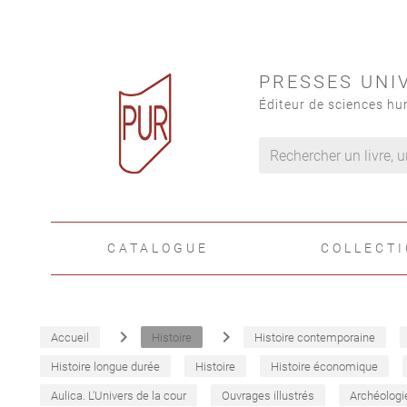
PRESSES UNI
Éditeur de sciences hu
CATALOGUE
COLLECT
navigate_next
navigate_next
Accueil
Histoire
Histoire contemporaine
Histoire longue durée
Histoire
Histoire économique
Aulica. L'Univers de la cour
Ouvrages illustrés
Archéologi