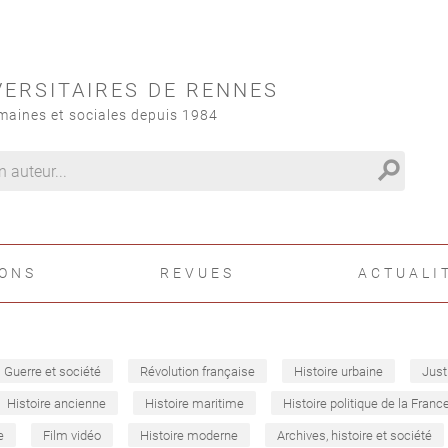
VERSITAIRES DE RENNES
maines et sociales depuis 1984
search
IONS
REVUES
ACTUALI
Guerre et société
Révolution française
Histoire urbaine
Just
Histoire ancienne
Histoire maritime
Histoire politique de la Franc
e
Film vidéo
Histoire moderne
Archives, histoire et société