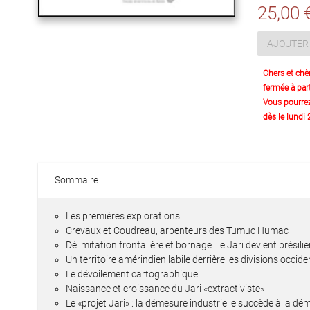
25,00 
AJOUTER 
Chers et chè
fermée à part
Vous pourre
dès le lundi
Sommaire
Les premières explorations
Crevaux et Coudreau, arpenteurs des Tumuc Humac
Délimitation frontalière et bornage : le Jari devient brésili
Un territoire amérindien labile derrière les divisions occid
Le dévoilement cartographique
Naissance et croissance du Jari «extractiviste»
Le «projet Jari» : la démesure industrielle succède à la dé