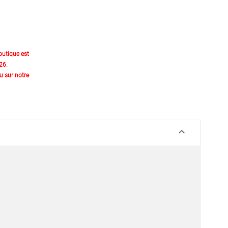
outique est
26.
 sur notre
keyboard_arrow_down