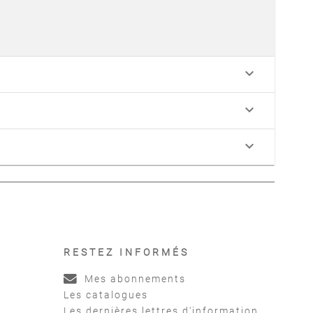
keyboard_arrow_down
keyboard_arrow_down
keyboard_arrow_down
RESTEZ INFORMÉS
Mes abonnements
Les catalogues
Les dernières lettres d'information