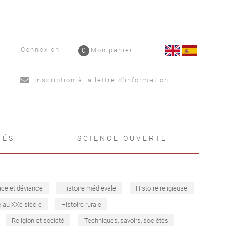
Connexion
0
Mon panier
Inscription à la lettre d'information
TÉS
SCIENCE OUVERTE
ice et déviance
Histoire médiévale
Histoire religieuse
e au XXe siècle
Histoire rurale
Religion et société
Techniques, savoirs, sociétés