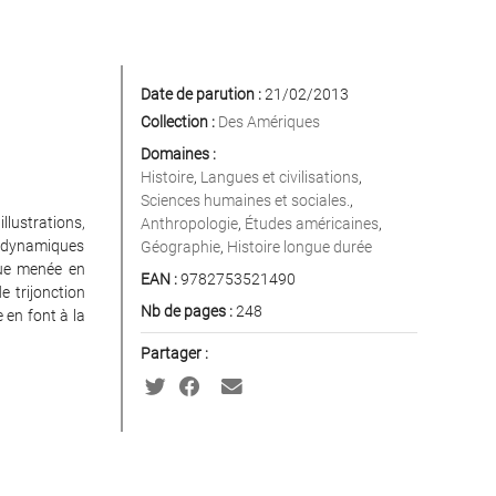
Date de parution :
21/02/2013
Collection :
Des Amériques
Domaines :
Histoire
,
Langues et civilisations
,
Sciences humaines et sociales.
,
lustrations,
Anthropologie
,
Études américaines
,
s dynamiques
Géographie
,
Histoire longue durée
que menée en
EAN :
9782753521490
e trijonction
Nb de pages :
248
 en font à la
Partager :