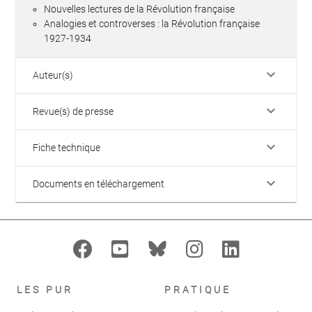
Nouvelles lectures de la Révolution française
Analogies et controverses : la Révolution française
1927-1934
keyboard_arrow_down
Auteur(s)
keyboard_arrow_down
Revue(s) de presse
keyboard_arrow_down
Fiche technique
keyboard_arrow_down
Documents en téléchargement
LES PUR
PRATIQUE