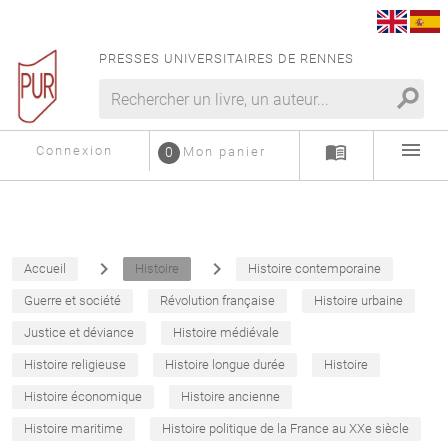
PRESSES UNIVERSITAIRES DE RENNES
search
menu
menu_book
Connexion
0
Mon panier
navigate_next
navigate_next
Accueil
Histoire
Histoire contemporaine
Guerre et société
Révolution française
Histoire urbaine
Justice et déviance
Histoire médiévale
Histoire religieuse
Histoire longue durée
Histoire
Histoire économique
Histoire ancienne
Histoire maritime
Histoire politique de la France au XXe siècle