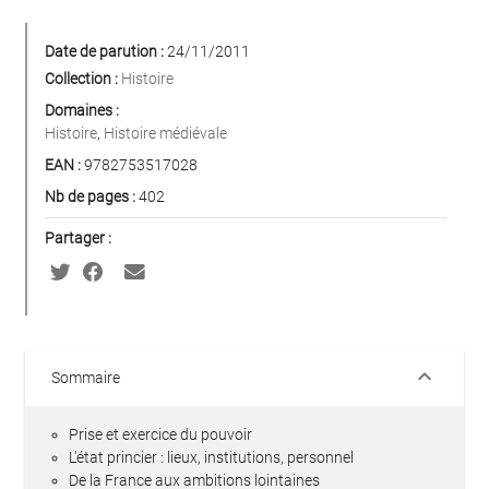
Date de parution :
24/11/2011
Collection :
Histoire
Domaines :
Histoire
,
Histoire médiévale
EAN :
9782753517028
Nb de pages :
402
Partager :
keyboard_arrow_down
Sommaire
Prise et exercice du pouvoir
L'état princier : lieux, institutions, personnel
De la France aux ambitions lointaines