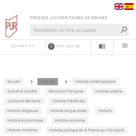
PRESSES UNIVERSITAIRES DE RENNES
search
menu
menu_book
Connexion
0
Mon panier
navigate_next
navigate_next
Accueil
Histoire
Histoire contemporaine
Guerre et société
Révolution française
Histoire urbaine
Justice et déviance
Histoire médiévale
Histoire religieuse
Histoire longue durée
Histoire
Histoire économique
Histoire ancienne
Histoire maritime
Histoire politique de la France au XXe siècle