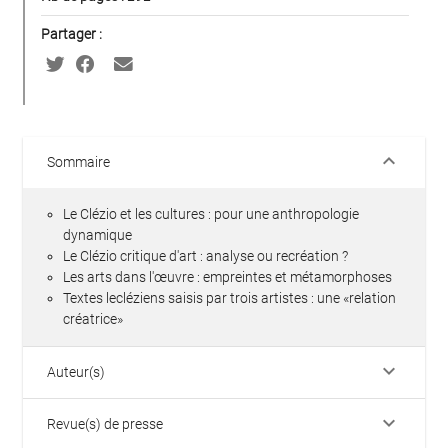
Partager :
keyboard_arrow_down
Sommaire
Le Clézio et les cultures : pour une anthropologie
dynamique
Le Clézio critique d'art : analyse ou recréation ?
Les arts dans l'œuvre : empreintes et métamorphoses
Textes lecléziens saisis par trois artistes : une «relation
créatrice»
keyboard_arrow_down
Auteur(s)
keyboard_arrow_down
Revue(s) de presse