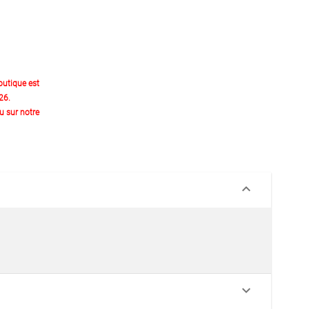
outique est
26.
 sur notre
keyboard_arrow_down
keyboard_arrow_down