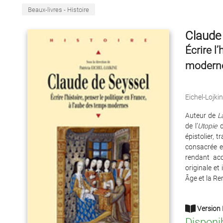
Beaux-livres - Histoire
Claude 
Écrire l
modern
Eichel-Lojkin
Auteur de
L
de l’
Utopie
d
épistolier, 
consacrée en
rendant ac
originale et
Âge et la Re
Version 
Disponi