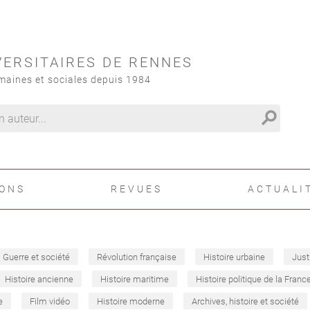
VERSITAIRES DE RENNES
maines et sociales depuis 1984
search
IONS
REVUES
ACTUALI
Guerre et société
Révolution française
Histoire urbaine
Just
Histoire ancienne
Histoire maritime
Histoire politique de la Franc
e
Film vidéo
Histoire moderne
Archives, histoire et société