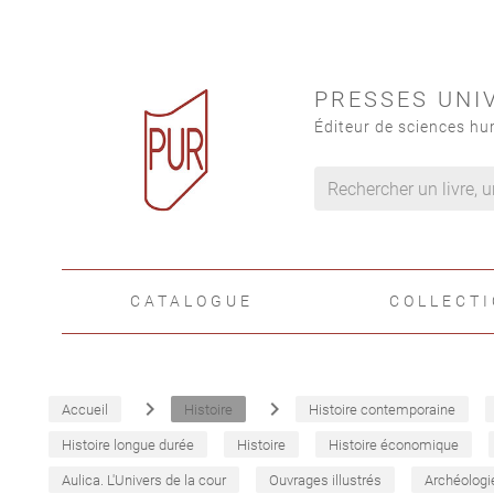
PRESSES UNI
Éditeur de sciences hu
CATALOGUE
COLLECT
navigate_next
navigate_next
Accueil
Histoire
Histoire contemporaine
Histoire longue durée
Histoire
Histoire économique
Aulica. L'Univers de la cour
Ouvrages illustrés
Archéologi