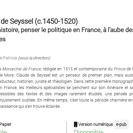
de Seyssel (c.1450-1520)
’histoire, penser le politique en France, à l’aube 
es
e Patricia
(sous la direction)
a Monarchie de France
, rédigée en 1515 et contemporaine du
Prince
de 
e More, Claude de Seyssel est un penseur de premier plan, mais auss
traducteur, historien, juriste et théologien. Dans cette première monographi
 France, les meilleurs spécialistes se penchent sur son itinéraire et 
cessibles des textes et des images rarement étudiés, une pensée p
 injustement oubliée. En même temps, c’est toute la période charnière e
naissance qui s’en trouve éclairée.
Papier
Version numérique
e-pub
ble
Disponible