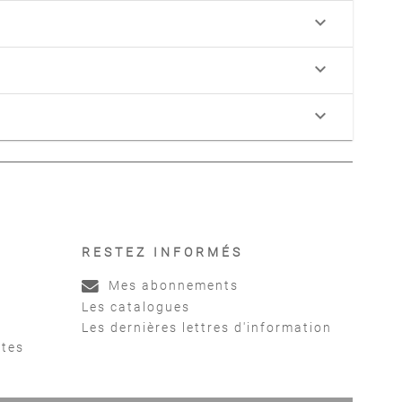
keyboard_arrow_down
keyboard_arrow_down
keyboard_arrow_down
RESTEZ INFORMÉS
Mes abonnements
Les catalogues
Les dernières lettres d'information
ntes