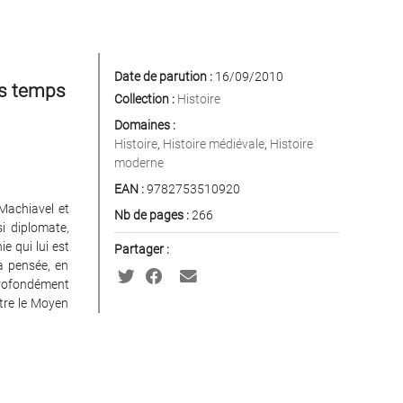
Date de parution :
16/09/2010
des temps
Collection :
Histoire
Domaines :
Histoire
,
Histoire médiévale
,
Histoire
moderne
EAN :
9782753510920
Machiavel et
Nb de pages :
266
i diplomate,
e qui lui est
Partager :
sa pensée, en
rofondément
ntre le Moyen