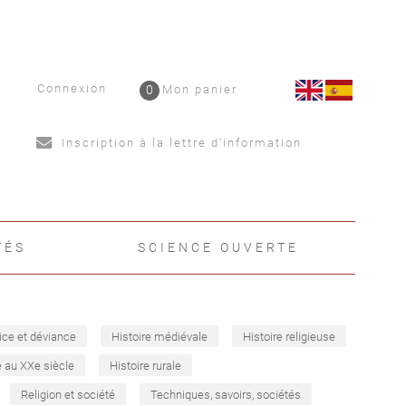
Connexion
0
Mon panier
Inscription à la lettre d'information
TÉS
SCIENCE OUVERTE
ice et déviance
Histoire médiévale
Histoire religieuse
e au XXe siècle
Histoire rurale
Religion et société
Techniques, savoirs, sociétés