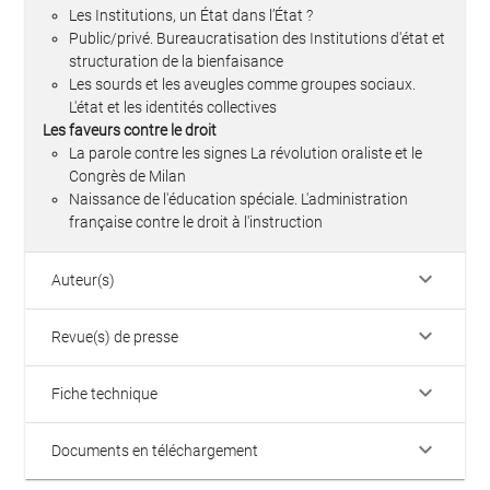
Les Institutions, un État dans l’État ?
Public/privé. Bureaucratisation des Institutions d'état et
structuration de la bienfaisance
Les sourds et les aveugles comme groupes sociaux.
L'état et les identités collectives
Les faveurs contre le droit
La parole contre les signes La révolution oraliste et le
Congrès de Milan
Naissance de l'éducation spéciale. L'administration
française contre le droit à l'instruction
keyboard_arrow_down
Auteur(s)
keyboard_arrow_down
Revue(s) de presse
keyboard_arrow_down
Fiche technique
keyboard_arrow_down
Documents en téléchargement