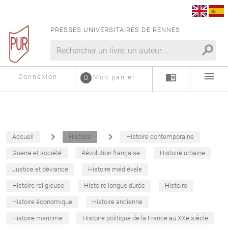
PRESSES UNIVERSITAIRES DE RENNES
search
menu
menu_book
Connexion
0
Mon panier
navigate_next
navigate_next
Accueil
Histoire
Histoire contemporaine
Guerre et société
Révolution française
Histoire urbaine
Justice et déviance
Histoire médiévale
Histoire religieuse
Histoire longue durée
Histoire
Histoire économique
Histoire ancienne
Histoire maritime
Histoire politique de la France au XXe siècle