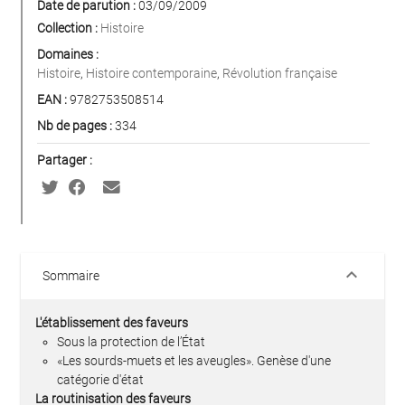
Date de parution :
03/09/2009
Collection :
Histoire
Domaines :
Histoire
,
Histoire contemporaine
,
Révolution française
EAN :
9782753508514
Nb de pages :
334
Partager :
keyboard_arrow_down
Sommaire
L'établissement des faveurs
Sous la protection de l’État
«Les sourds-muets et les aveugles». Genèse d'une
catégorie d'état
La routinisation des faveurs