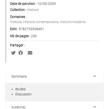
Date de parution :
10/09/2009
Collection :
Histoire
Domaines :
Histoire
,
Histoire contemporaine
,
Histoire moderne
EAN :
9782753508491
Nb de pages :
250
Partager :
keyboard_arrow_down
Sommaire
études
Discussion
keyboard_arrow_down
Auteur(s)