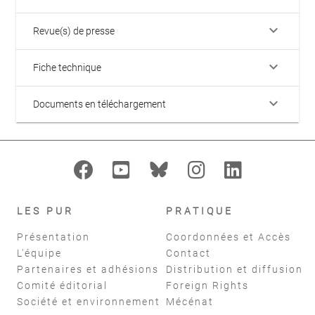
keyboard_arrow_down
Revue(s) de presse
keyboard_arrow_down
Fiche technique
keyboard_arrow_down
Documents en téléchargement
LES PUR
PRATIQUE
Présentation
Coordonnées et Accès
L'équipe
Contact
Partenaires et adhésions
Distribution et diffusion
Comité éditorial
Foreign Rights
Société et environnement
Mécénat