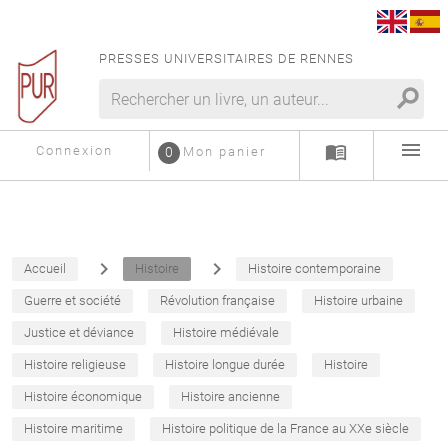
PRESSES UNIVERSITAIRES DE RENNES
search
menu
menu_book
Connexion
0
Mon panier
navigate_next
navigate_next
Accueil
Histoire
Histoire contemporaine
Guerre et société
Révolution française
Histoire urbaine
Justice et déviance
Histoire médiévale
Histoire religieuse
Histoire longue durée
Histoire
Histoire économique
Histoire ancienne
Histoire maritime
Histoire politique de la France au XXe siècle