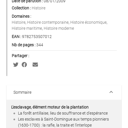
Date de parution :
08/01/2009
Collection :
Histoire
Domaines :
Histoire
,
Histoire contemporaine
,
Histoire économique
,
Histoire maritime
,
Histoire moderne
EAN :
9782753507012
Nb de pages :
344
Partager :
keyboard_arrow_down
Sommaire
L'esclavage, élément moteur de la plantation
La forêt antillaise, lieu de souffrance et d’espérance
Les esclaves à Saint-Domingue aux temps pionniers
(1630-1700) : la rafle, la traite et l’interlope