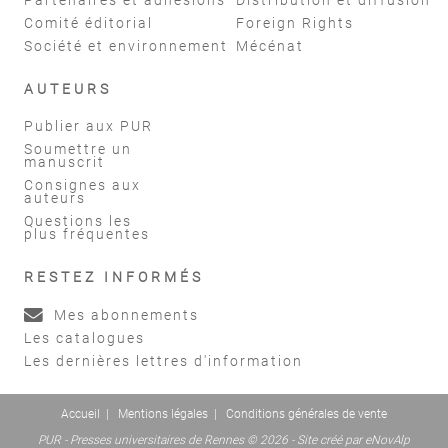
Comité éditorial
Foreign Rights
Société et environnement
Mécénat
AUTEURS
Publier aux PUR
Soumettre un
manuscrit
Consignes aux
auteurs
Questions les
plus fréquentes
RESTEZ INFORMÉS
Mes abonnements
Les catalogues
Les dernières lettres d'information
Accueil
|
Mentions légales
|
Conditions générales de vente
PUR - Presses universitaires de Rennes © 2026 - Site créé par
eNovAlp