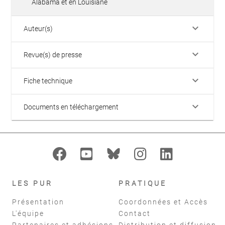
Alabama et en Louisiane
keyboard_arrow_down
Auteur(s)
keyboard_arrow_down
Revue(s) de presse
keyboard_arrow_down
Fiche technique
keyboard_arrow_down
Documents en téléchargement
LES PUR
PRATIQUE
Présentation
Coordonnées et Accès
L'équipe
Contact
Partenaires et adhésions
Distribution et diffusion