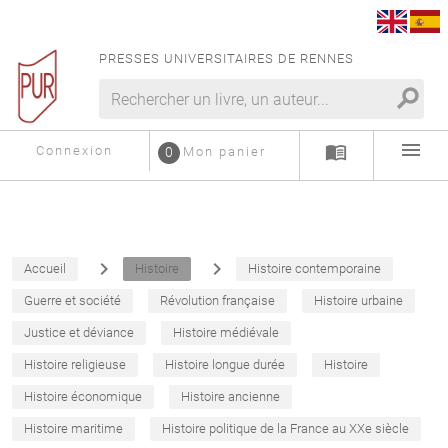
PRESSES UNIVERSITAIRES DE RENNES
search
menu
menu_book
Connexion
0
Mon panier
navigate_next
navigate_next
Accueil
Histoire
Histoire contemporaine
Guerre et société
Révolution française
Histoire urbaine
Justice et déviance
Histoire médiévale
Histoire religieuse
Histoire longue durée
Histoire
Histoire économique
Histoire ancienne
Histoire maritime
Histoire politique de la France au XXe siècle