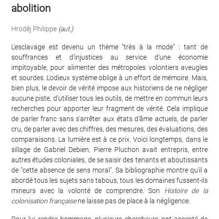
abolition
Hroděj Philippe
(aut.)
L'esclavage est devenu un thème "très à la mode" : tant de
souffrances et d'injustices au service d'une économie
impitoyable, pour alimenter des métropoles volontiers aveugles
et sourdes. L'odieux système oblige à un effort de mémoire. Mais,
bien plus, le devoir de vérité impose aux historiens de ne négliger
aucune piste, d'utiliser tous les outils, de mettre en commun leurs
recherches pour apporter leur fragment de vérité. Cela implique
de parler franc sans s'arrêter aux états d'âme actuels, de parler
cru, de parler avec des chiffres, des mesures, des évaluations, des
comparaisons. La lumière est à ce prix. Voici longtemps, dans le
sillage de Gabriel Debien, Pierre Pluchon avait entrepris, entre
autres études coloniales, de se saisir des tenants et aboutissants
de "cette absence de sens moral". Sa bibliographie montre qu'il a
abordé tous les sujets sans tabous, tous les domaines fussent-ils
mineurs avec la volonté de comprendre. Son
Histoire de la
colonisation française
ne laisse pas de place à la négligence.